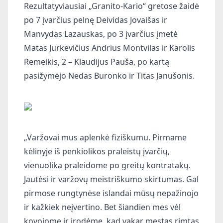
Rezultatyviausiai „Granito-Kario“ gretose žaidė
po 7 įvarčius pelnę Deividas Jovaišas ir
Manvydas Lazauskas, po 3 įvarčius įmetė
Matas Jurkevičius Andrius Montvilas ir Karolis
Remeikis, 2 – Klaudijus Pauša, po kartą
pasižymėjo Nedas Buronko ir Titas Janušonis.
„Varžovai mus aplenkė fiziškumu. Pirmame
kėlinyje iš penkiolikos praleistų įvarčių,
vienuolika praleidome po greitų kontratakų.
Jautėsi ir varžovų meistriškumo skirtumas. Gal
pirmose rungtynėse islandai mūsų nepažinojo
ir kažkiek neįvertino. Bet šiandien mes vėl
kovojome ir įrodėme, kad vakar mestas rimtas