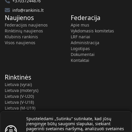
+37037244876
info@rankinis.lt
Naujienos
Federacija
Federacijos naujienos
Apie mus
Rinktinių naujienos
Vykdomasis komitetas
Klubinis rankinis
LRF nariai
Visos naujienos
Administracija
Logotipas
Dokumentai
Kontaktai
Rinktinės
Lietuva (vyrai)
Lietuva (moterys)
Lietuva (V-U20)
Lietuva (V-U18)
Lietuva (M-U19)
Kauno r. SC-2 (LTU)
Spustelėdami „Sutinku“ sutinkate, kad jūsų
Lietuva (M-U16)
įrenginyje būtų saugomi slapukai, siekiant
pagerinti svetainės naršymą, analizuoti svetainės