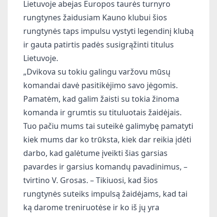
Lietuvoje abejas Europos taurės turnyro
rungtynes žaidusiam Kauno klubui šios
rungtynės taps impulsu vystyti legendinį klubą
ir gauta patirtis padės susigrąžinti titulus
Lietuvoje.
„Dvikova su tokiu galingu varžovu mūsų
komandai davė pasitikėjimo savo jėgomis.
Pamatėm, kad galim žaisti su tokia žinoma
komanda ir grumtis su tituluotais žaidėjais.
Tuo pačiu mums tai suteikė galimybę pamatyti
kiek mums dar ko trūksta, kiek dar reikia įdėti
darbo, kad galėtume įveikti šias garsias
pavardes ir garsius komandų pavadinimus, –
tvirtino V. Grosas. – Tikiuosi, kad šios
rungtynės suteiks impulsą žaidėjams, kad tai
ką darome treniruotėse ir ko iš jų yra