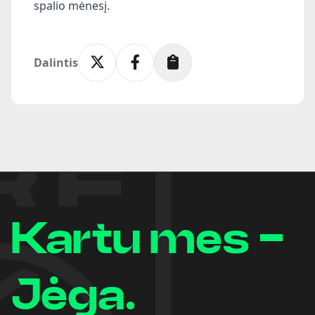
spalio mėnesį.
Dalintis
Kartu mes -
Jėga.