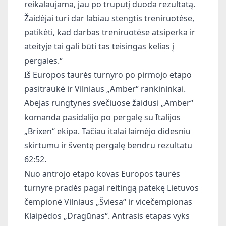
reikalaujama, jau po truputį duoda rezultatą.
Žaidėjai turi dar labiau stengtis treniruotėse,
patikėti, kad darbas treniruotėse atsiperka ir
ateityje tai gali būti tas teisingas kelias į
pergales.“
Iš Europos taurės turnyro po pirmojo etapo
pasitraukė ir Vilniaus „Amber“ rankininkai.
Abejas rungtynes svečiuose žaidusi „Amber“
komanda pasidalijo po pergalę su Italijos
„Brixen“ ekipa. Tačiau italai laimėjo didesniu
skirtumu ir šventę pergalę bendru rezultatu
62:52.
Nuo antrojo etapo kovas Europos taurės
turnyre pradės pagal reitingą patekę Lietuvos
čempionė Vilniaus „Šviesa“ ir vicečempionas
Klaipėdos „Dragūnas“. Antrasis etapas vyks