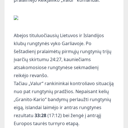
Abejos tituluočiausių Lietuvos ir Islandijos
klubų rungtynės vyko Garliavoje. Po
šeštadienį pralaimėtų pirmųjų rungtynių trijų
įvarčių skirtumu 24:27, kauniečiams
atsakomosiose rungtynėse sekmadienį
reikėjo revanšo.
Tačiau „Valur“ rankininkai kontroliavo situaciją
nuo pat rungtynių pradžios. Nepaisant kelių
„Granito-Kario“ bandymų perlaužti rungtynių
eigą, islandai laimėjo ir antras rungtynes
rezultatu
33:28
(17:12) bei žengė į antrąjį
Europos taurės turnyro etapą.