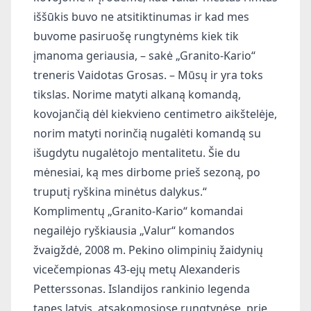
iššūkis buvo ne atsitiktinumas ir kad mes
buvome pasiruošę rungtynėms kiek tik
įmanoma geriausia, – sakė „Granito-Kario“
treneris Vaidotas Grosas. – Mūsų ir yra toks
tikslas. Norime matyti alkaną komandą,
kovojančią dėl kiekvieno centimetro aikštelėje,
norim matyti norinčią nugalėti komandą su
išugdytu nugalėtojo mentalitetu. Šie du
mėnesiai, ką mes dirbome prieš sezoną, po
truputį ryškina minėtus dalykus.“
Komplimentų „Granito-Kario“ komandai
negailėjo ryškiausia „Valur“ komandos
žvaigždė, 2008 m. Pekino olimpinių žaidynių
vicečempionas 43-ejų metų Alexanderis
Petterssonas. Islandijos rankinio legenda
tapęs latvis, atsakomosiose rungtynėse prie