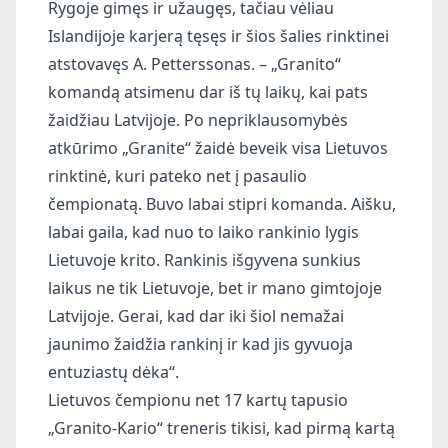
Rygoje gimęs ir užaugęs, tačiau vėliau
Islandijoje karjerą tęsęs ir šios šalies rinktinei
atstovavęs A. Petterssonas. – „Granito“
komandą atsimenu dar iš tų laikų, kai pats
žaidžiau Latvijoje. Po nepriklausomybės
atkūrimo „Granite“ žaidė beveik visa Lietuvos
rinktinė, kuri pateko net į pasaulio
čempionatą. Buvo labai stipri komanda. Aišku,
labai gaila, kad nuo to laiko rankinio lygis
Lietuvoje krito. Rankinis išgyvena sunkius
laikus ne tik Lietuvoje, bet ir mano gimtojoje
Latvijoje. Gerai, kad dar iki šiol nemažai
jaunimo žaidžia rankinį ir kad jis gyvuoja
entuziastų dėka“.
Lietuvos čempionu net 17 kartų tapusio
„Granito-Kario“ treneris tikisi, kad pirmą kartą