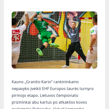
Kauno „Granito-Kario“ rankininkams
nepavyko įveikti EHF Europos taurės turnyro
pirmojo etapo. Lietuvos čempionato
prizininkai abu kartus po atkaklios kovos
pralaimėjo Reikjaviko „Valur“ komandai.