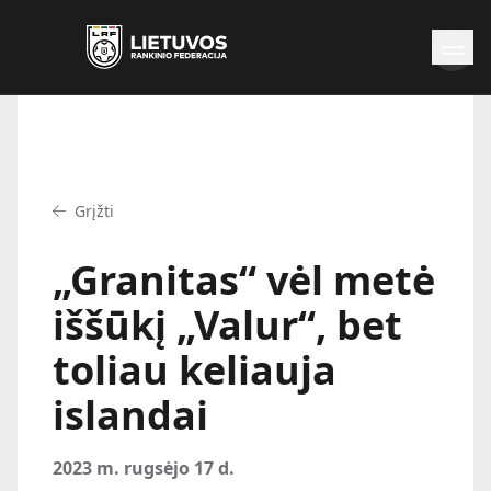
Naujienos
Federacija
Rinktinės
Grįžti
Čempionatai
Kontaktai
„Granitas“ vėl metė
Antidopingas
iššūkį „Valur“, bet
toliau keliauja
islandai
2023 m. rugsėjo 17 d.