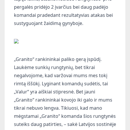
pergalės pridėjo 2 įvarčius bei daug padėjo
komandai pradedant rezultatyvias atakas bei
sustyguojant žaidimą gynyboje.
„Granito“ rankininkai paliko gerą įspūdį.
Laukėme sunkių rungtynių, bet tikrai
negalvojome, kad varžovai mums mes tokį
rimtą iššūkį. Lyginant komandų sudėtis, tai
„Valur“ yra aiškiai stipresnė. Bet jauni
„Granito“ rankininkai kovojo iki galo ir mums
tikrai nebuvo lengva. Tikiuosi, kad mano
mėgstamai „Granito“ komanda šios rungtynės
suteiks daug patirties, – sakė Latvijos sostinėje