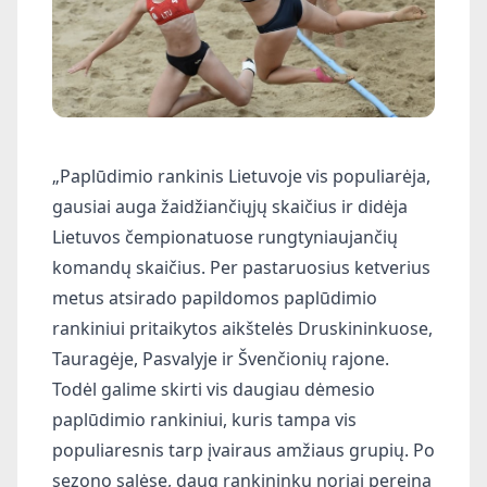
„Paplūdimio rankinis Lietuvoje vis populiarėja,
gausiai auga žaidžiančiųjų skaičius ir didėja
Lietuvos čempionatuose rungtyniaujančių
komandų skaičius. Per pastaruosius ketverius
metus atsirado papildomos paplūdimio
rankiniui pritaikytos aikštelės Druskininkuose,
Tauragėje, Pasvalyje ir Švenčionių rajone.
Todėl galime skirti vis daugiau dėmesio
paplūdimio rankiniui, kuris tampa vis
populiaresnis tarp įvairaus amžiaus grupių. Po
sezono salėse, daug rankininkų noriai pereina