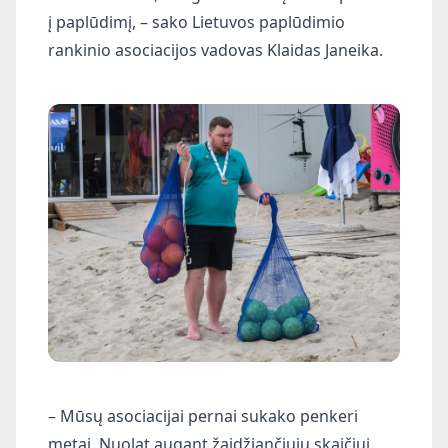
į paplūdimį, – sako Lietuvos paplūdimio
rankinio asociacijos vadovas Klaidas Janeika.
– Mūsų asociacijai pernai sukako penkeri
metai. Nuolat augant žaidžiančiųjų skaičiui,