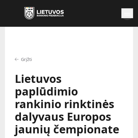
Naujienos
Federacija
Rinktinės
Grįžti
Čempionatai
Kontaktai
Lietuvos
Antidopingas
paplūdimio
rankinio rinktinės
dalyvaus Europos
jaunių čempionate