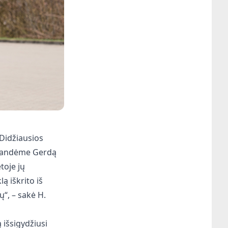
 Didžiausios
e bandėme Gerdą
toje jų
ą iškrito iš
ų“, – sakė H.
 išsigydžiusi