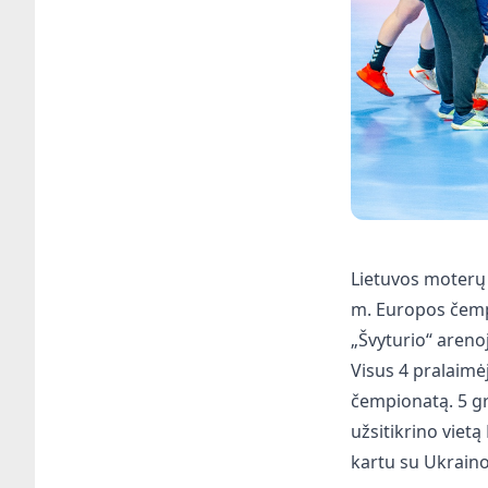
Lietuvos moterų 
m. Europos čemp
„Švyturio“ areno
Visus 4 pralaimėj
čempionatą. 5 gr
užsitikrino vietą
kartu su Ukrainos