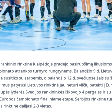
rankinio rinktinė Klaipėdoje pradėjo pasiruošimą likusiom
ionato atrankos turnyro rungtynėms. Balandžio 9 d. Lietu
je susitiks su serbėmis, o balandžio 12 d. svečiuose žais su
imus patyrusi Lietuvos rinktinė jau neturi vilčių patekti į E
upės lyderės Švedijos rankininkės iškovojo 4 pergales ir su 
 Europos čempionato finaliniame etape. Serbijos rinktinė tur
 rinktine dalijasi 2-3 vietas.