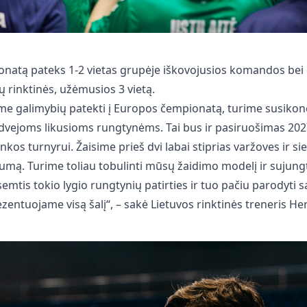
natą pateks 1-2 vietas grupėje iškovojusios komandos bei 
ų rinktinės, užėmusios 3 vietą.
me galimybių patekti į Europos čempionatą, turime susikonc
i dvejoms likusioms rungtynėms. Tai bus ir pasiruošimas 20
os turnyrui. Žaisime prieš dvi labai stiprias varžoves ir si
mą. Turime toliau tobulinti mūsų žaidimo modelį ir sujungt
emtis tokio lygio rungtynių patirties ir tuo pačiu parodyti 
zentuojame visą šalį“, – sakė Lietuvos rinktinės treneris Her