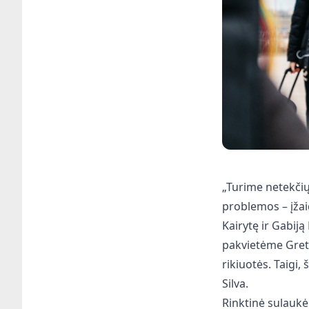
„Turime netekčių 
problemos – įžai
Kairytę ir Gabiją 
pakvietėme Gretą 
rikiuotės. Taigi,
Silva.
Rinktinė sulaukė