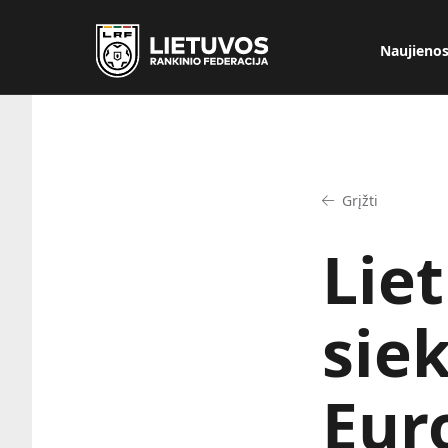
Naujieno
Grįžti
Lie
sie
Eur