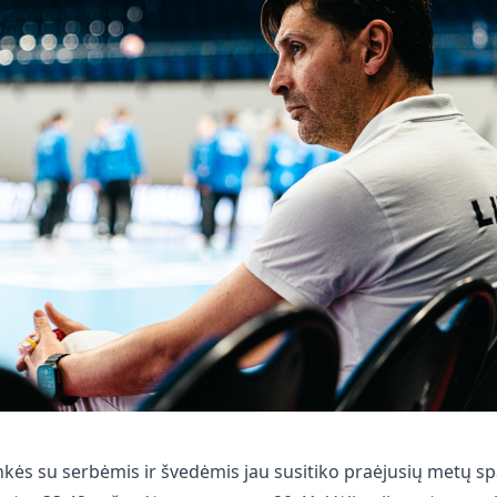
nkės su serbėmis ir švedėmis jau susitiko praėjusių metų sp