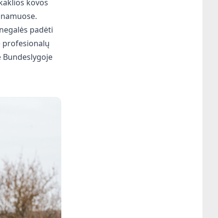
kaklios kovos
6 namuose.
 negalės padėti
e profesionalų
je Bundeslygoje