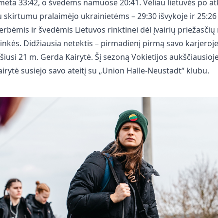
mėta 33:42, o švedėms namuose 20:41. Vėliau lietuvės po at
 skirtumu pralaimėjo ukrainietėms – 29:30 išvykoje ir 25:2
rbėmis ir švedėmis Lietuvos rinktinei dėl įvairių priežasčių
ninkės. Didžiausia netektis – pirmadienį pirmą savo karjeroj
šiusi 21 m. Gerda Kairytė. Šį sezoną Vokietijos aukščiausio
airytė susiejo savo ateitį su „Union Halle-Neustadt“ klubu.