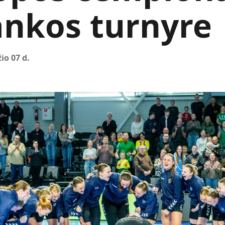
ankos turnyre
io 07 d.