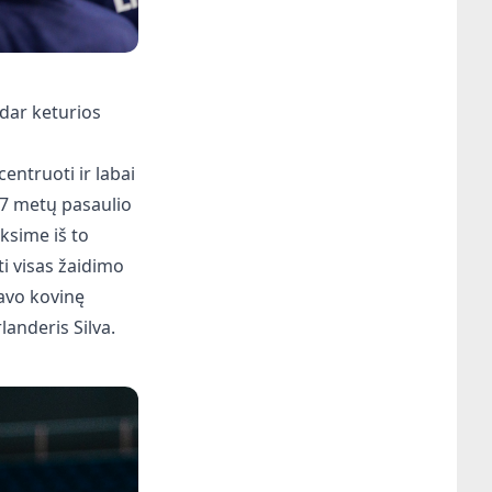
dar keturios
entruoti ir labai
27 metų pasaulio
eksime iš to
i visas žaidimo
savo kovinę
landeris Silva.