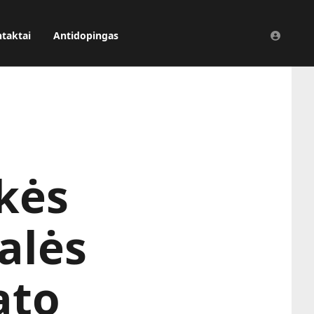
taktai
Antidopingas
kės
alės
ato