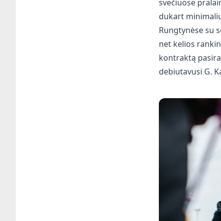
svečiuose pralai
dukart minimaliu
Rungtynėse su se
net kelios ranki
kontraktą pasira
debiutavusi G. K