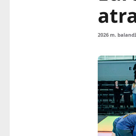
atr
2026 m. balandž