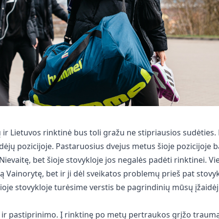
ir Lietuvos rinktinė bus toli gražu ne stipriausios sudėties.
dėjų pozicijoje. Pastaruosius dvejus metus šioje pozicijoj
Nievaitę, bet šioje stovykloje jos negalės padėti rinktinei. Vie
Vainorytę, bet ir ji dėl sveikatos problemų prieš pat stovykl
 šioje stovykloje turėsime verstis be pagrindinių mūsų įžaidėj
 ir pastiprinimo. Į rinktinę po metų pertraukos grįžo traumą