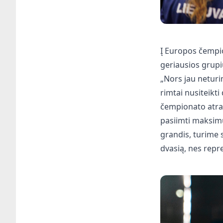
Į Europos čempio
geriausios grupi
„Nors jau neturi
rimtai nusiteikt
čempionato atrank
pasiimti maksimu
grandis, turime s
dvasią, nes repre