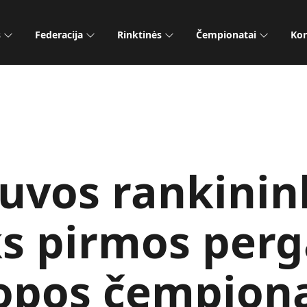
s
Federacija
Rinktinės
Čempionatai
Kon
tuvos rankinin
ks pirmos perg
opos čempion