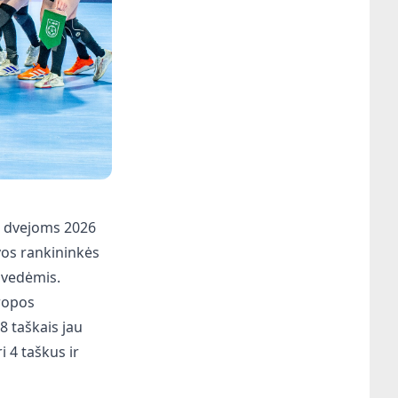
s dvejoms 2026
vos rankininkės
 švedėmis.
uropos
8 taškais jau
i 4 taškus ir