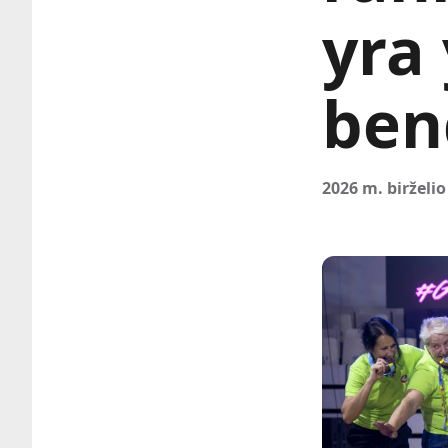
yra
ben
2026 m. birželio