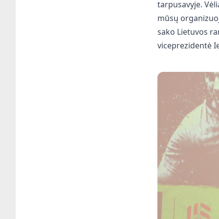
tarpusavyje. Vė
mūsų organizuoja
sako Lietuvos ra
viceprezidentė I