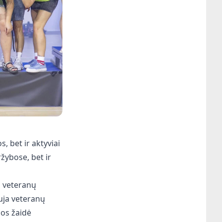
, bet ir aktyviai
žybose, bet ir
š veteranų
auja veteranų
jos žaidė