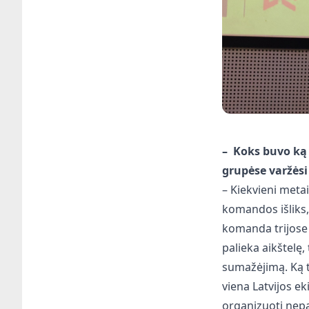
–
Koks buvo ką
grupėse varžėsi
– Kiekvieni meta
komandos išliks,
komanda trijose 
palieka aikštel
sumažėjimą. Ką t
viena Latvijos e
organizuoti nep