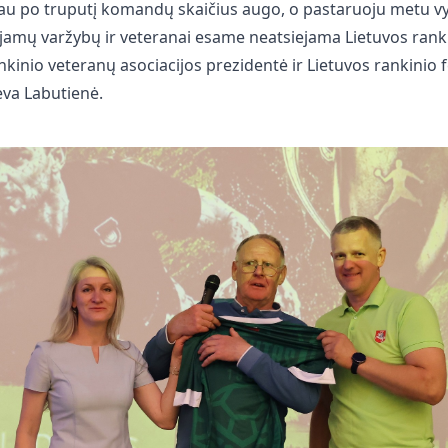
liau po truputį komandų skaičius augo, o pastaruoju metu 
mų varžybų ir veteranai esame neatsiejama Lietuvos rankin
nkinio veteranų asociacijos prezidentė ir Lietuvos rankinio 
eva Labutienė.