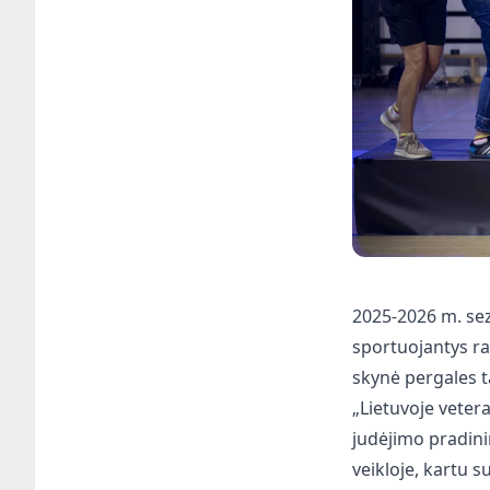
2025-2026 m. sez
sportuojantys ran
skynė pergales t
„Lietuvoje veter
judėjimo pradini
veikloje, kartu 