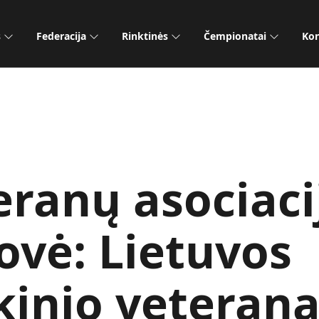
s
Federacija
Rinktinės
Čempionatai
Kon
eranų asociaci
ovė: Lietuvos
kinio veterana