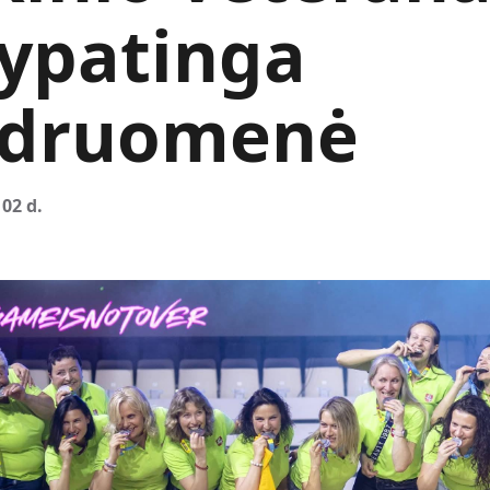
 ypatinga
druomenė
 02 d.