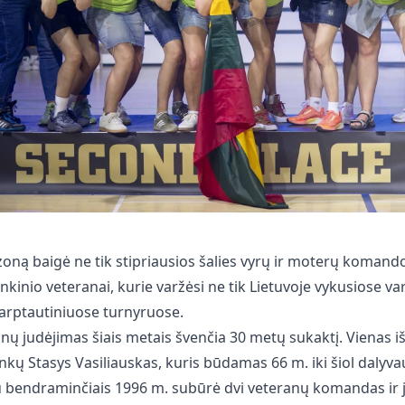
oną baigė ne tik stipriausios šalies vyrų ir moterų komandos
kinio veteranai, kurie varžėsi ne tik Lietuvoje vykusiose var
arptautiniuose turnyruose.
anų judėjimas šiais metais švenčia 30 metų sukaktį. Vienas i
nkų Stasys Vasiliauskas, kuris būdamas 66 m. iki šiol dalyv
su bendraminčiais 1996 m. subūrė dvi veteranų komandas ir 