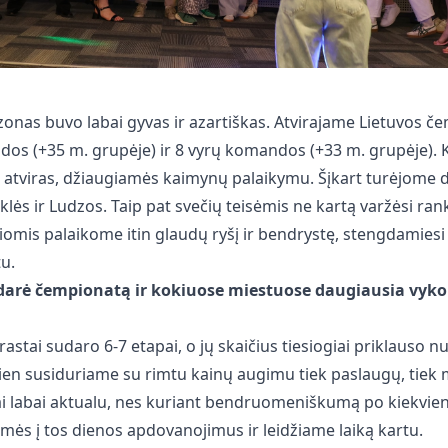
zonas buvo labai gyvas ir azartiškas. Atvirajame Lietuvos č
os (+35 m. grupėje) ir 8 vyrų komandos (+33 m. grupėje).
atviras, džiaugiamės kaimynų palaikymu. Šįkart turėjome dv
klės ir Ludzos. Taip pat svečių teisėmis ne kartą varžėsi ran
iomis palaikome itin glaudų ryšį ir bendrystę, stengdamiesi
tu.
udarė čempionatą ir kokiuose miestuose daugiausia vyk
stai sudaro 6-7 etapai, o jų skaičius tiesiogiai priklauso n
ien susiduriame su rimtu kainų augimu tiek paslaugų, tiek
ai labai aktualu, nes kuriant bendruomeniškumą po kiekvie
amės į tos dienos apdovanojimus ir leidžiame laiką kartu.