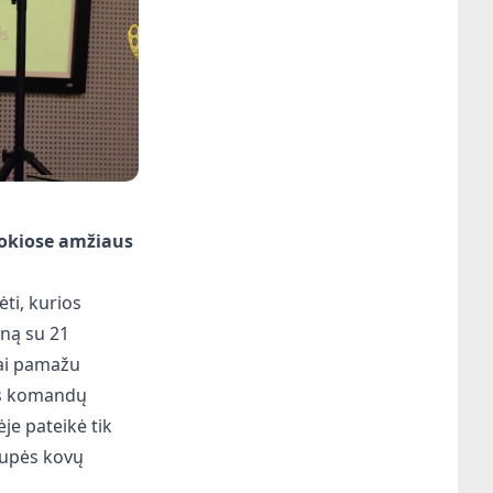
kokiose amžiaus
ti, kurios
oną su 21
nai pamažu
ės komandų
je pateikė tik
rupės kovų