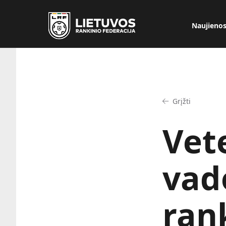
Naujieno
Grįžti
Vet
vad
ran