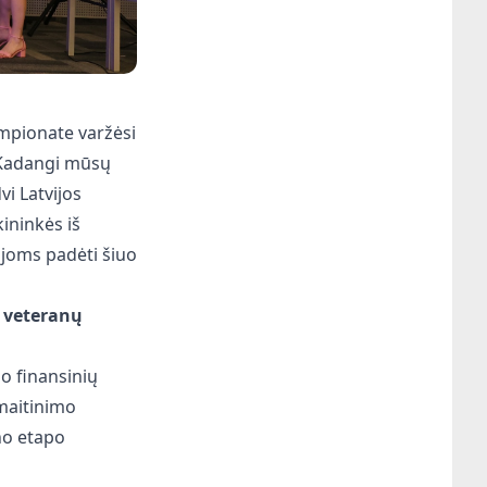
empionate varžėsi
 Kadangi mūsų
i Latvijos
kininkės iš
 joms padėti šiuo
o veteranų
uo finansinių
 maitinimo
no etapo