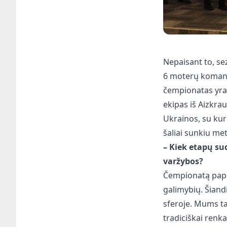
Nepaisant to, se
6 moterų komand
čempionatas yra 
ekipas iš Aizkrau
Ukrainos, su kur
šaliai sunkiu me
– Kiek etapų s
varžybos?
Čempionatą papra
galimybių. Šiand
sferoje. Mums t
tradiciškai renk