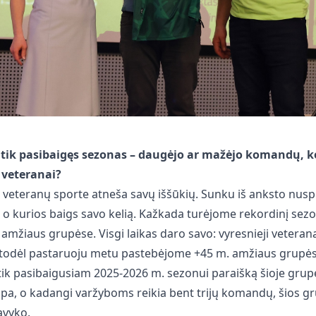
 tik pasibaigęs sezonas – daugėjo ar mažėjo komandų, 
 veteranai?
i veteranų sporte atneša savų iššūkių. Sunku iš anksto nuspė
 o kurios baigs savo kelią. Kažkada turėjome rekordinį sez
amžiaus grupėse. Visgi laikas daro savo: vyresnieji vetera
ę, todėl pastaruoju metu pastebėjome +45 m. amžiaus grup
ik pasibaigusiam 2025-2026 m. sezonui paraišką šioje grupė
kipa, o kadangi varžyboms reikia bent trijų komandų, šios g
avyko.