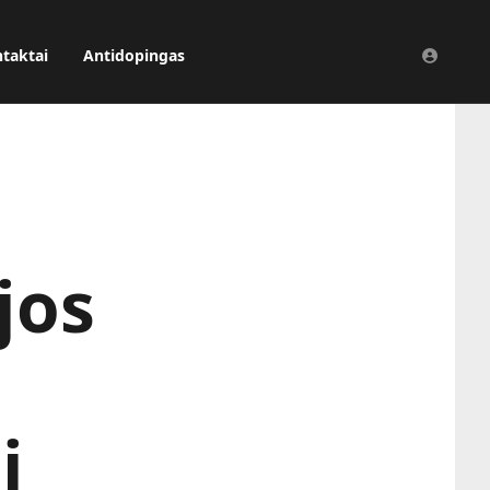
taktai
Antidopingas
jos
i