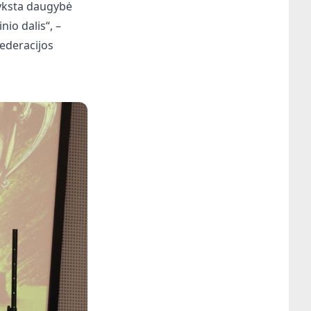
vyksta daugybė
io dalis“, –
federacijos