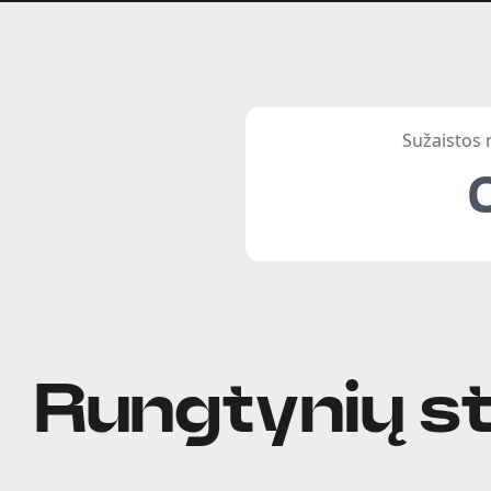
Sužaistos
Rungtynių st