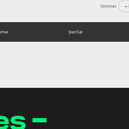
Sezonas
imai
Įvarčiai
es -