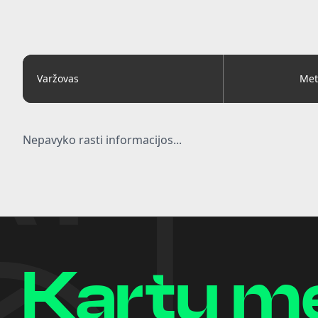
Varžovas
Met
Nepavyko rasti informacijos...
Kartu m