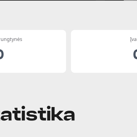
 rungtynės
Įva
0
atistika