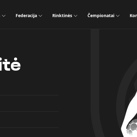
s
Federacija
Rinktinės
Čempionatai
Kon
itė