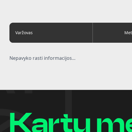
Varžovas
Met
Nepavyko rasti informacijos...
Kartu m