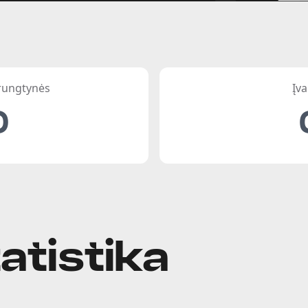
 rungtynės
Įva
0
atistika