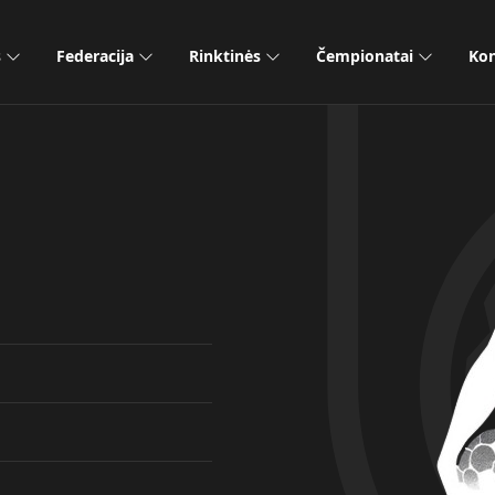
s
Federacija
Rinktinės
Čempionatai
Kon