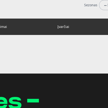
Sezonas
imai
Įvarčiai
es -