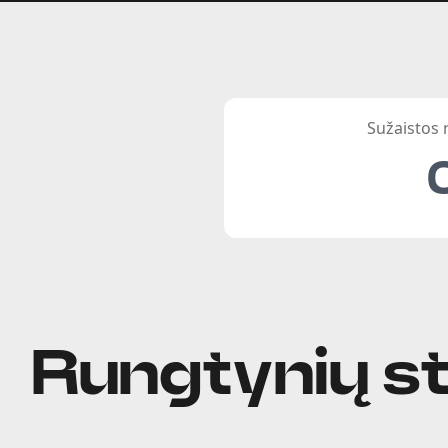
Sužaistos
Rungtynių st