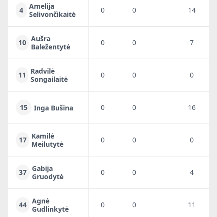
Amelija
4
0
0
14
Selivončikaitė
Aušra
10
0
0
7
Baležentytė
Radvilė
11
0
0
0
Songailaitė
15
0
0
16
Inga Bušina
Kamilė
17
0
0
0
Meilutytė
Gabija
37
0
0
4
Gruodytė
Agnė
44
0
0
11
Gudlinkytė