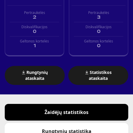
Pertraukėlės
Pertraukėlės
2
3
Diskvalifikacijos
Diskvalifikacijos
0
0
Geltonos kortelės
Geltonos kortelės
1
0
Rungtynių
Statistikos
ataskaita
ataskaita
Žaidėjų statistikos
Rungtynių statistika