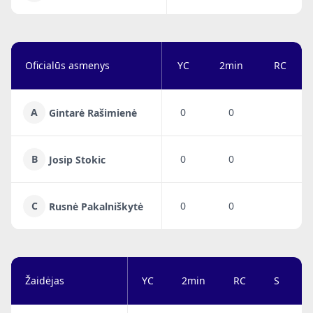
Oficialūs asmenys
YC
2min
RC
A
0
0
Gintarė Rašimienė
B
0
0
Josip Stokic
C
0
0
Rusnė Pakalniškytė
Žaidėjas
YC
2min
RC
S