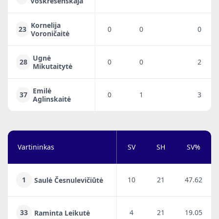
Voskresenskaja
Kornelija
23
0
0
0
Voroničaitė
Ugnė
28
0
0
2
Mikutaitytė
Emilė
37
0
1
3
Aglinskaitė
Vartininkas
SV
SH
SV%
1
10
21
47.62
Saulė Česnulevičiūtė
33
4
21
19.05
Raminta Leikutė