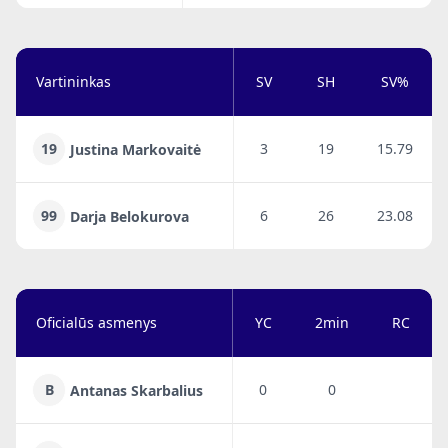
Vartininkas
SV
SH
SV%
19
3
19
15.79
Justina Markovaitė
99
6
26
23.08
Darja Belokurova
Oficialūs asmenys
YC
2min
RC
B
0
0
Antanas Skarbalius