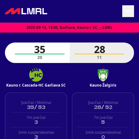
2025-09-13, 13:00, Garliava, Kauno r. SC, -, LMRL
Grįžti į LRF puslapį
35
28
Naujienos
20
11
Tvarkaraštis
Rezultatai
Statistika
Turnyrinė lentelė
Kauno r. Cascada-HC Garliava SC
Kauno Žalgiris
Komandos
Įvarčiai / Metimai
Įvarčiai / Metimai
35
/
53
28
/
52
7m įvarčiai
7m įvarčiai
3
5
2min suspendavimai
2min suspendavimai
3
0