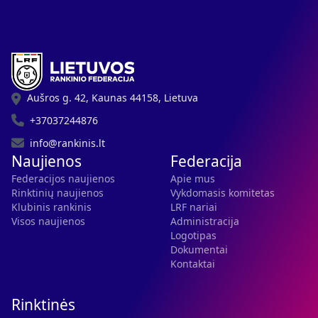
Aušros g. 42, Kaunas 44158, Lietuva
+37037244876
info@rankinis.lt
Naujienos
Federacija
Federacijos naujienos
Apie mus
Rinktinių naujienos
Vykdomasis komitetas
Klubinis rankinis
LRF nariai
Visos naujienos
Administracija
Logotipas
Dokumentai
Kontaktai
Rinktinės