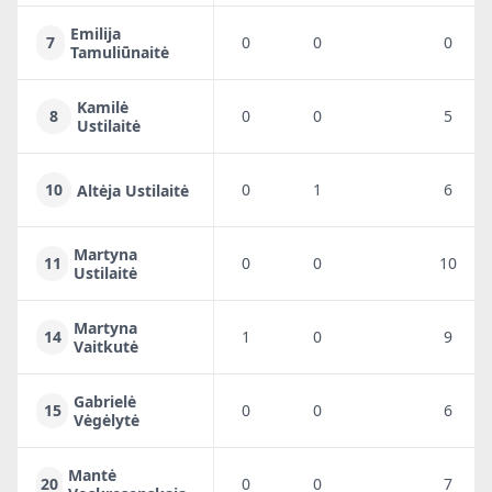
Emilija
7
0
0
0
Tamuliūnaitė
Kamilė
8
0
0
5
Ustilaitė
10
0
1
6
Altėja Ustilaitė
Martyna
11
0
0
10
Ustilaitė
Martyna
14
1
0
9
Vaitkutė
Gabrielė
15
0
0
6
Vėgėlytė
Mantė
20
0
0
7