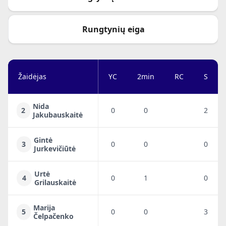
Rungtynių eiga
Žaidėjas
YC
2min
RC
S
Nida
2
0
0
2
Jakubauskaitė
Gintė
3
0
0
0
Jurkevičiūtė
Urtė
4
0
1
0
Grilauskaitė
Marija
5
0
0
3
Čelpačenko