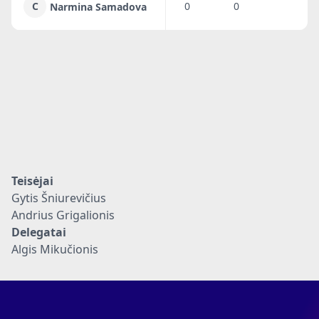
C
0
0
Narmina Samadova
Teisėjai
Gytis Šniurevičius
Andrius Grigalionis
Delegatai
Algis Mikučionis