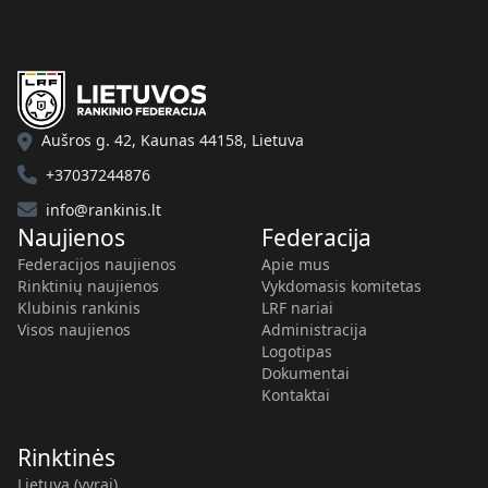
Aušros g. 42, Kaunas 44158, Lietuva
+37037244876
info@rankinis.lt
Naujienos
Federacija
Federacijos naujienos
Apie mus
Rinktinių naujienos
Vykdomasis komitetas
Klubinis rankinis
LRF nariai
Visos naujienos
Administracija
Logotipas
Dokumentai
Kontaktai
Rinktinės
Lietuva (vyrai)