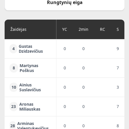
Rungtynių eiga
Žaidėjas
YC
2min
RC
S
Gustas
4
0
0
9
Dzidzevičius
Martynas
8
0
0
7
Poškus
Ainius
10
0
0
3
Suslavičius
Aronas
23
0
0
7
Miliauskas
Arminas
28
0
0
8
Valentukevičius