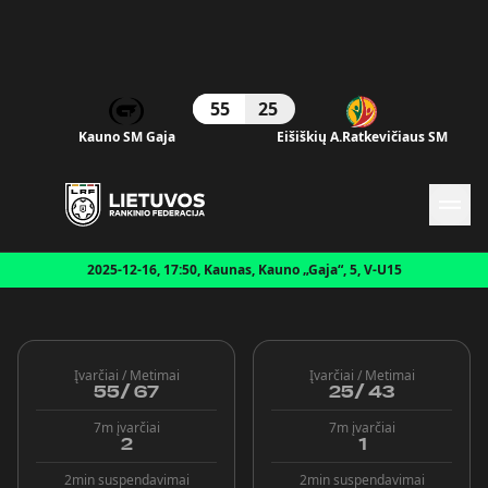
55
25
Naujienos
Kauno SM Gaja
Eišiškių A.Ratkevičiaus SM
Federacija
Rinktinės
Čempionatai
Kontaktai
Antidopingas
2025-12-16, 17:50, Kaunas, Kauno „Gaja“, 5, V-U15
Įvarčiai / Metimai
Įvarčiai / Metimai
55
/
67
25
/
43
7m įvarčiai
7m įvarčiai
2
1
2min suspendavimai
2min suspendavimai