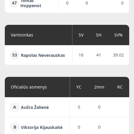
Tomas
47
0
0
0
Hoppenot
Vartininkas
SV
SH
SV%
53
16
41
39.02
Rapolas Neverauskas
Oficialūs asmenys
YC
2min
RC
A
0
0
Aušra Žalienė
B
0
0
Viktorija Kijauskaitė