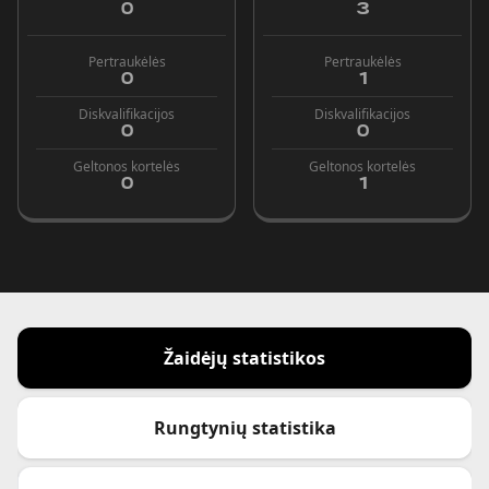
0
3
Pertraukėlės
Pertraukėlės
0
1
Diskvalifikacijos
Diskvalifikacijos
0
0
Geltonos kortelės
Geltonos kortelės
0
1
Žaidėjų statistikos
Rungtynių statistika