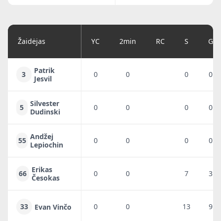
Žaidėjas
YC
2min
RC
S
G
Patrik
3
0
0
0
0
Jesvil
Silvester
5
0
0
0
0
Dudinski
Andžej
55
0
0
0
0
Lepiochin
Erikas
66
0
0
7
3
Česokas
33
0
0
13
9
Evan Vinčo