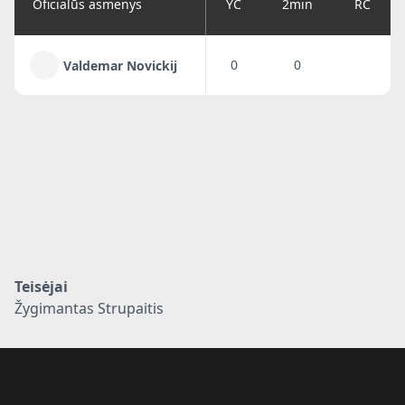
Oficialūs asmenys
YC
2min
RC
0
0
Valdemar Novickij
Teisėjai
Žygimantas Strupaitis