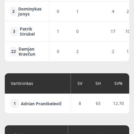
Dominykas
2
0
1
4
2
Jonys
Patrik
3
1
0
17
10
Strukel
Damjan
22
0
2
2
1
Kravčun
Vartininkas
SV
SH
SV%
1
8
63
12.70
Adrian Prantkelevič