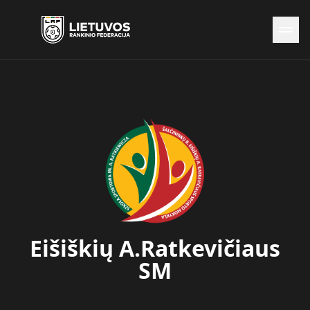
Naujienos
Federacija
Rinktinės
Čempionatai
Kontaktai
Antidopingas
Eišiškių A.Ratkevičiaus
SM