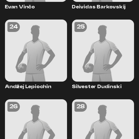
Evan Vinčo
Deividas Barkovskij
24
25
Andžej Lepiochin
Silvester Dudinski
26
28