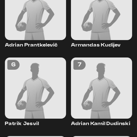
Adrian Prantkelevič
Armandas Kudijev
6
7
Patrik Jesvil
Adrian Kamil Dudinski