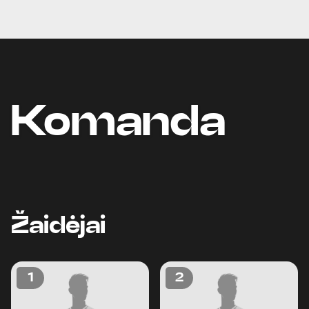
Komanda
Žaidėjai
1
2