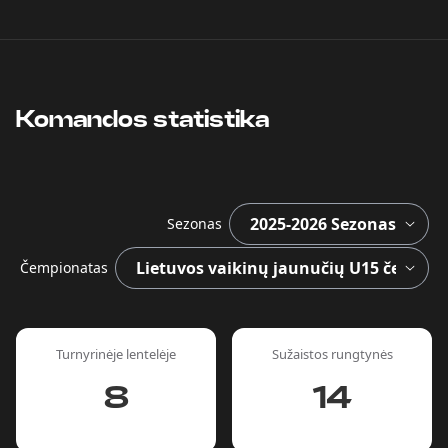
Komandos statistika
Sezonas
Čempionatas
Turnyrinėje lentelėje
Sužaistos rungtynės
8
14