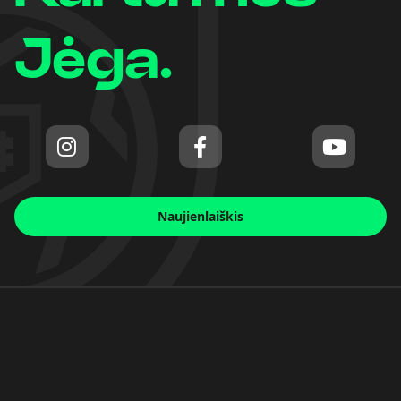
Jėga.
Naujienlaiškis