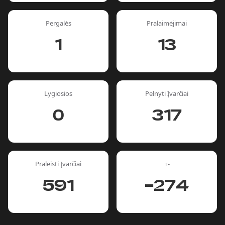
Pergalės
Pralaimėjimai
1
13
Lygiosios
Pelnyti Įvarčiai
0
317
Praleisti Įvarčiai
+-
591
-274