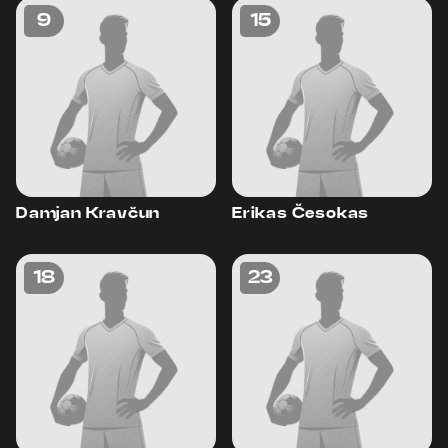
9
15
Damjan Kravčun
Erikas Česokas
18
23