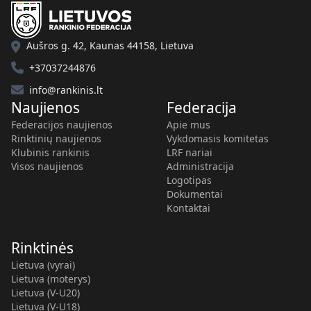
Aušros g. 42, Kaunas 44158, Lietuva
+37037244876
info@rankinis.lt
Naujienos
Federacija
Federacijos naujienos
Apie mus
Rinktinių naujienos
Vykdomasis komitetas
Klubinis rankinis
LRF nariai
Visos naujienos
Administracija
Logotipas
Dokumentai
Kontaktai
Rinktinės
Lietuva (vyrai)
Lietuva (moterys)
Lietuva (V-U20)
Lietuva (V-U18)