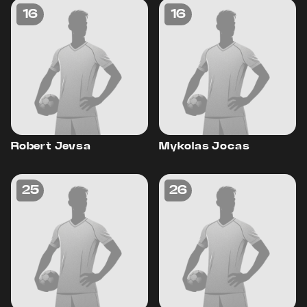
16
16
Robert Jevsa
Mykolas Jocas
25
26