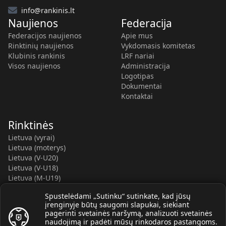
info@rankinis.lt
Naujienos
Federacija
Federacijos naujienos
Apie mus
Rinktinių naujienos
Vykdomasis komitetas
Klubinis rankinis
LRF nariai
Visos naujienos
Administracija
Logotipas
Dokumentai
Kontaktai
Rinktinės
Lietuva (vyrai)
Lietuva (moterys)
Lietuva (V-U20)
Lietuva (V-U18)
Lietuva (M-U19)
Kauno r. SC-2 (LTU)
Spustelėdami „Sutinku“ sutinkate, kad jūsų
Lietuva (M-U16)
įrenginyje būtų saugomi slapukai, siekiant
pagerinti svetainės naršymą, analizuoti svetainės
naudojimą ir padėti mūsų rinkodaros pastangoms.