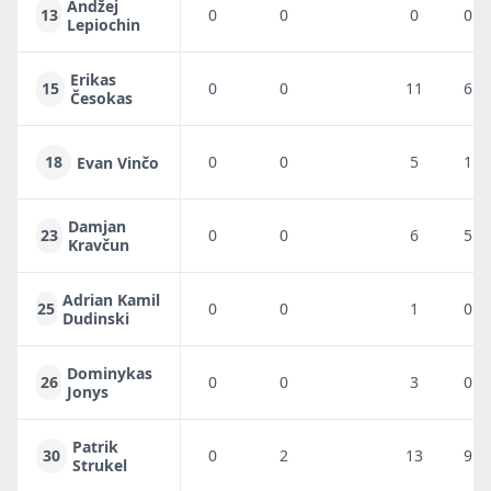
Andžej
13
0
0
0
0
Lepiochin
Erikas
15
0
0
11
6
Česokas
18
0
0
5
1
Evan Vinčo
Damjan
23
0
0
6
5
Kravčun
Adrian Kamil
25
0
0
1
0
Dudinski
Dominykas
26
0
0
3
0
Jonys
Patrik
30
0
2
13
9
Strukel