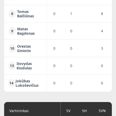
Tomas
8
0
1
8
6
Balčiūnas
Matas
9
0
0
4
3
Bagdonas
Orestas
10
0
0
3
2
Giniotis
Dovydas
13
0
0
0
0
Kiudulas
Jokūbas
14
0
0
6
5
Lukoševičius
Vartininkas
SV
SH
SV%