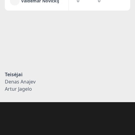
0
0
Valdemar Novickij
Teisėjai
Denas Anajev
Artur Jagelo