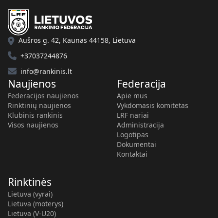
Aušros g. 42, Kaunas 44158, Lietuva
+37037244876
info@rankinis.lt
Naujienos
Federacija
Federacijos naujienos
Apie mus
Rinktinių naujienos
Vykdomasis komitetas
Klubinis rankinis
LRF nariai
Visos naujienos
Administracija
Logotipas
Dokumentai
Kontaktai
Rinktinės
Lietuva (vyrai)
Lietuva (moterys)
Lietuva (V-U20)