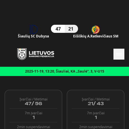
47
21
Naujienos
Šiaulių SC Dubysa
Eišiškių A.Ratkevičiaus SM
Federacija
Rinktinės
Čempionatai
Kontaktai
Antidopingas
2025-11-19, 13:20, Šiauliai, KA „Saulė“, 3, V-U15
Įvarčiai / Metimai
Įvarčiai / Metimai
47
/
56
21
/
43
7m įvarčiai
7m įvarčiai
1
1
2min suspendavimai
2min suspendavimai