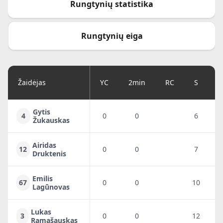
Rungtynių statistika
Rungtynių eiga
Žaidėjas
YC
2min
RC
S
G
Gytis
4
0
0
6
5
Žukauskas
Airidas
12
0
0
7
5
Druktenis
Emilis
67
0
0
10
1
Lagūnovas
Lukas
3
0
0
12
1
Ramašauskas