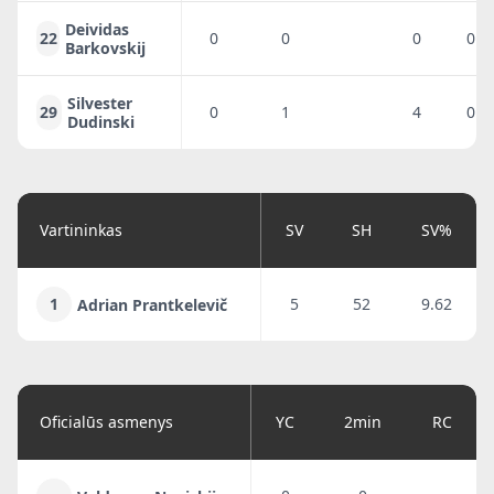
Deividas
22
0
0
0
0
Barkovskij
Silvester
29
0
1
4
0
Dudinski
Vartininkas
SV
SH
SV%
1
5
52
9.62
Adrian Prantkelevič
Oficialūs asmenys
YC
2min
RC