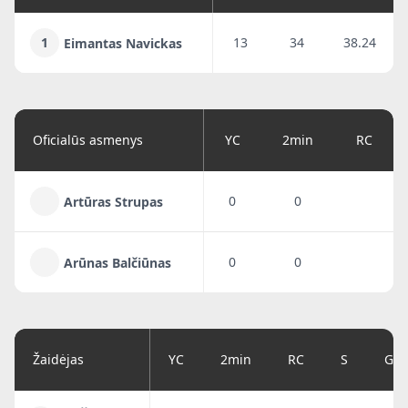
1
13
34
38.24
Eimantas Navickas
Oficialūs asmenys
YC
2min
RC
0
0
Artūras Strupas
0
0
Arūnas Balčiūnas
Žaidėjas
YC
2min
RC
S
G