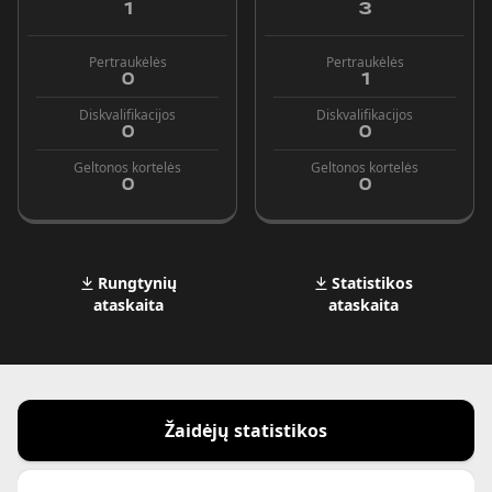
1
3
Pertraukėlės
Pertraukėlės
0
1
Diskvalifikacijos
Diskvalifikacijos
0
0
Geltonos kortelės
Geltonos kortelės
0
0
Rungtynių
Statistikos
ataskaita
ataskaita
Žaidėjų statistikos