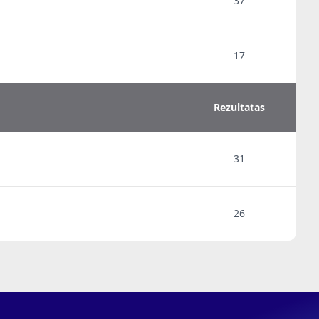
37
17
Rezultatas
31
26