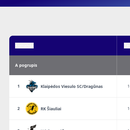
Komanda
Žai
A pogrupis
1
1
Klaipėdos Viesulo SC/Dragūnas
2
1
RK Šiauliai