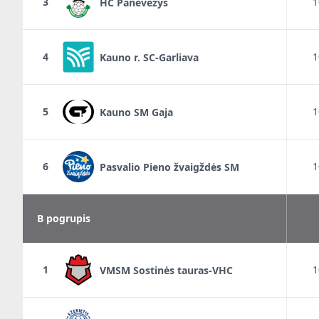
3
1
HC Panevėžys
4
1
Kauno r. SC-Garliava
5
1
Kauno SM Gaja
6
1
Pasvalio Pieno žvaigždės SM
B pogrupis
1
1
VMSM Sostinės tauras-VHC