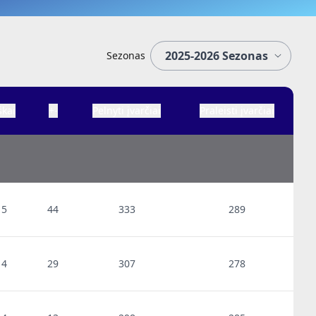
Sezonas
škai
+-
Pelnyti įvarčiai
Praleisti įvarčiai
15
44
333
289
14
29
307
278