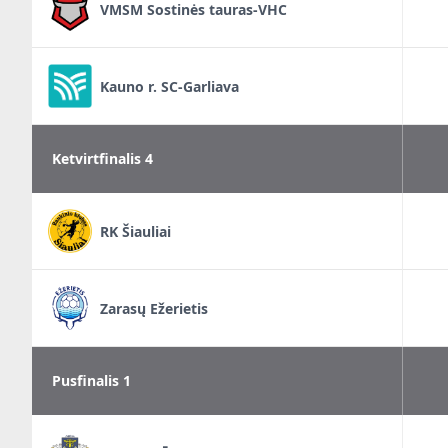
VMSM Sostinės tauras-VHC
Kauno r. SC-Garliava
Ketvirtfinalis 4
RK Šiauliai
Zarasų Ežerietis
Pusfinalis 1