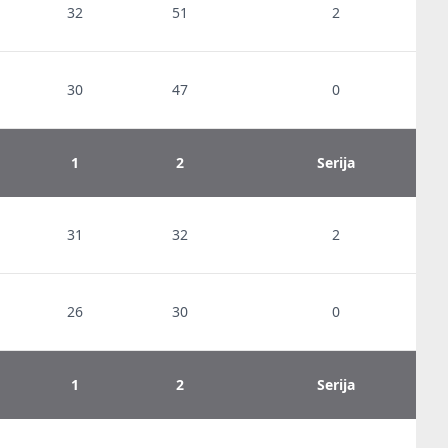
32
51
2
30
47
0
1
2
Serija
31
32
2
26
30
0
1
2
Serija