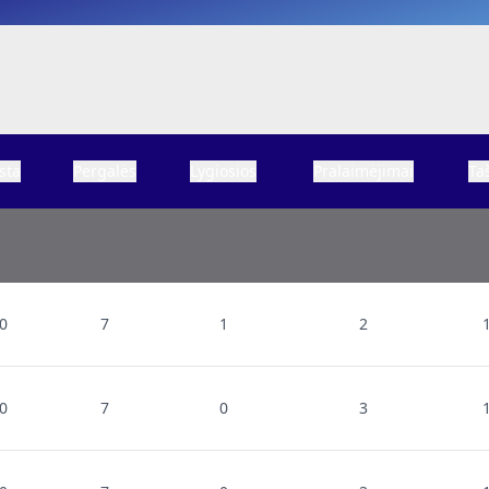
sta
Pergalės
Lygiosios
Pralaimėjimai
Ta
0
7
1
2
0
7
0
3