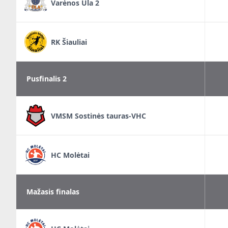
Varėnos Ūla 2
RK Šiauliai
Pusfinalis 2
VMSM Sostinės tauras-VHC
HC Molėtai
Mažasis finalas