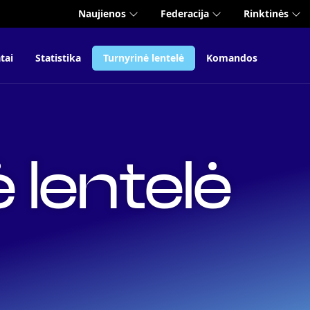
Naujienos
Federacija
Rinktinės
tai
Statistika
Turnyrinė lentelė
Komandos
 lentelė