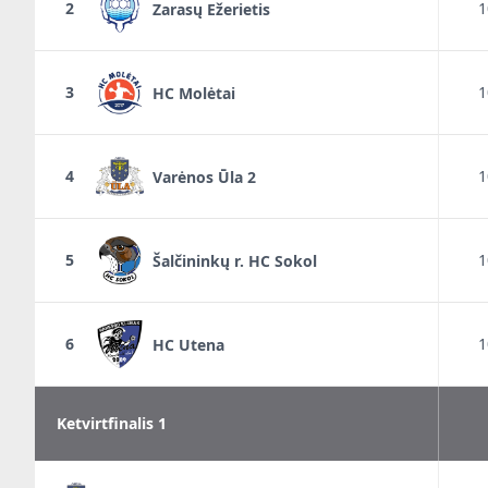
2
1
Zarasų Ežerietis
3
1
HC Molėtai
4
1
Varėnos Ūla 2
5
1
Šalčininkų r. HC Sokol
6
1
HC Utena
Ketvirtfinalis 1