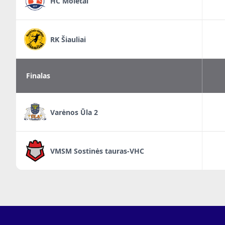
HC Molėtai
RK Šiauliai
Finalas
Varėnos Ūla 2
VMSM Sostinės tauras-VHC