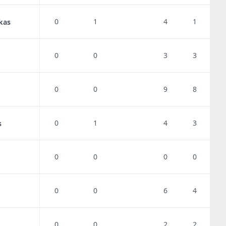
0
1
4
1
kas
0
0
3
3
0
0
9
8
0
1
4
3
s
0
0
0
0
0
0
6
4
0
0
2
2