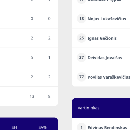
0
0
18
Nojus Lukaševičius
2
2
25
Ignas Gečionis
5
1
37
Deividas Jovaišas
2
2
77
Povilas Varaškevičiu
13
8
Vartininkas
SH
SV%
1
Edvinas Bendinskas