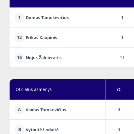
1
1
Domas Tamoševičius
12
1
Erikas Kaupinis
16
11
Nojus Žalnieraitis
Oficialūs asmenys
YC
A
0
Vladas Tomkevičius
B
0
Vytautė Lodaitė