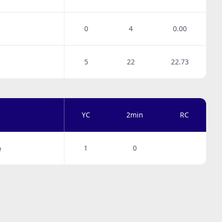
0
4
0.00
5
22
22.73
YC
2min
RC
1
0
̇