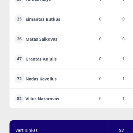
25
0
0
Eimantas Butkus
26
0
0
Matas Šalkovas
47
0
1
Grantas Aniulis
72
0
1
Nedas Kavolius
82
0
1
Vilius Nazarovas
Vartininkas
SV