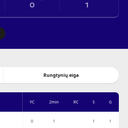
0
1
Rungtynių eiga
YC
2min
RC
S
G
0
1
1
1
s