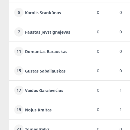
5
0
0
Karolis Stankūnas
7
0
0
Faustas Jevstignejevas
11
0
0
Domantas Barauskas
15
0
0
Gustas Sabaliauskas
17
0
1
Vaidas Garalevičius
19
0
1
Nojus Kmitas
23
0
0
Tomas Ralys