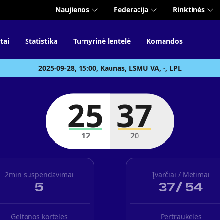
Naujienos
Federacija
Rinktinės
tai
Statistika
Turnyrinė lentelė
Komandos
2025-09-28, 15:00, Kaunas, LSMU VA, -, LPL
25
37
12
20
2min suspendavimai
Įvarčiai / Metimai
5
37
/
54
Geltonos kortelės
Pertraukėlės