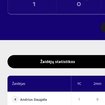
1
0
Žaidėjų statistikos
Žaidėjas
YC
2min
4
1
0
Andrius Daugėla