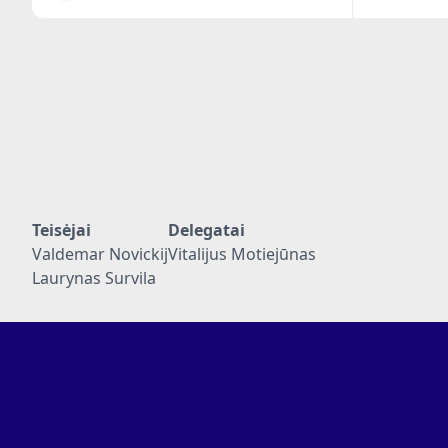
Teisėjai
Delegatai
Valdemar Novickij
Vitalijus Motiejūnas
Laurynas Survila