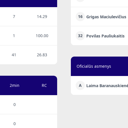
7
14.29
16
Grigas Maciulevičius
1
100.00
32
Povilas Pauliukaitis
41
26.83
Oficialūs asmenys
2min
RC
A
Laima Baranauskiene
0
0