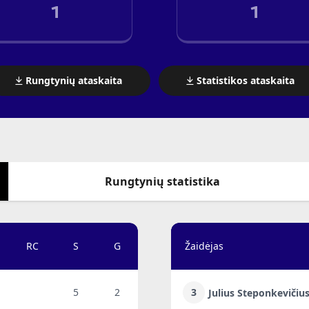
1
1
Rungtynių ataskaita
Statistikos ataskaita
Rungtynių statistika
RC
S
G
Žaidėjas
5
2
3
Julius Steponkevičiu