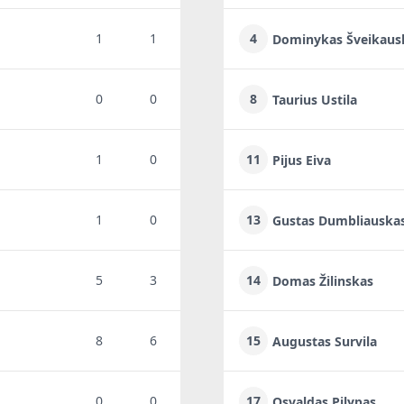
1
1
4
Dominykas Šveikaus
0
0
8
Taurius Ustila
1
0
11
Pijus Eiva
1
0
13
Gustas Dumbliauska
5
3
14
Domas Žilinskas
8
6
15
Augustas Survila
0
0
17
Osvaldas Pilypas