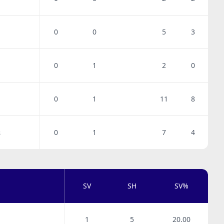
0
0
5
3
0
1
2
0
0
1
11
8
0
1
7
4
s
SV
SH
SV%
1
5
20.00