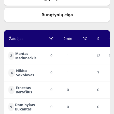
Rungtynių eiga
Žaidėjas
YC
2min
RC
S
G
Mantas
2
0
1
12
10
Meduneckis
Nikita
4
0
1
7
6
Sokolovas
Ernestas
5
0
0
0
0
Bertašius
Dominykas
9
0
0
0
0
Bukantas