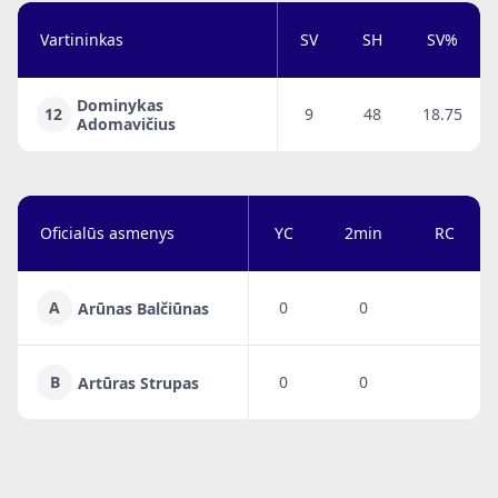
Vartininkas
SV
SH
SV%
Dominykas
12
9
48
18.75
Adomavičius
Oficialūs asmenys
YC
2min
RC
A
0
0
Arūnas Balčiūnas
B
0
0
Artūras Strupas