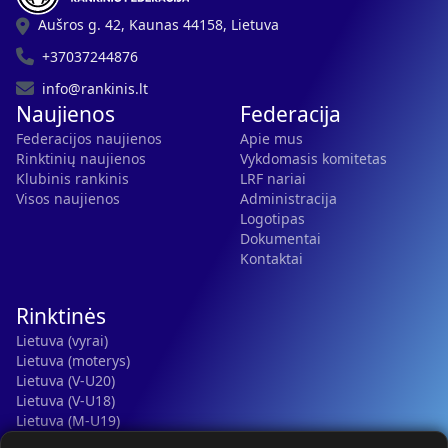
Aušros g. 42, Kaunas 44158, Lietuva
+37037244876
info@rankinis.lt
Naujienos
Federacija
Federacijos naujienos
Apie mus
Rinktinių naujienos
Vykdomasis komitetas
Klubinis rankinis
LRF nariai
Visos naujienos
Administracija
Logotipas
Dokumentai
Kontaktai
Rinktinės
Lietuva (vyrai)
Lietuva (moterys)
Lietuva (V-U20)
Lietuva (V-U18)
Lietuva (M-U19)
Kauno r. SC-2 (LTU)