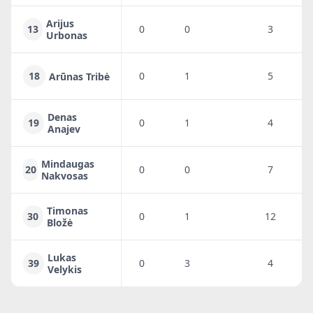
Arijus
13
0
0
3
1
Urbonas
18
0
1
5
4
Arūnas Tribė
Denas
19
0
1
4
2
Anajev
Mindaugas
20
0
0
7
5
Nakvosas
Timonas
30
0
1
12
7
Bložė
Lukas
39
0
3
4
3
Velykis