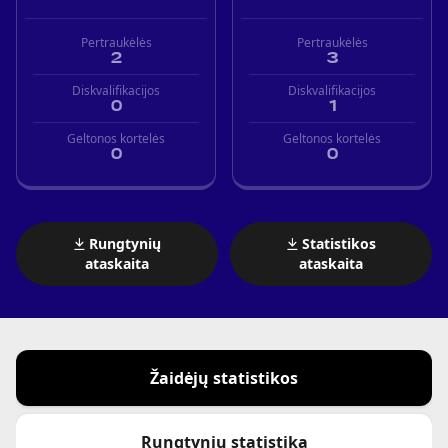
Pertraukėlės
Pertraukėlės
2
3
Diskvalifikacijos
Diskvalifikacijos
0
1
Geltonos kortelės
Geltonos kortelės
0
0
Rungtynių
Statistikos
ataskaita
ataskaita
Žaidėjų statistikos
Rungtynių statistika