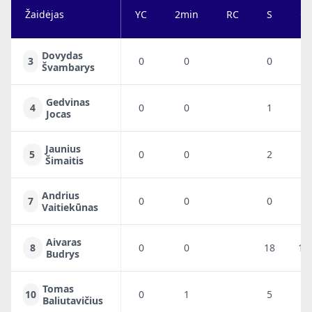
Žaidėjas
YC
2min
RC
S
G
Dovydas
3
0
0
0
0
Švambarys
Gedvinas
4
0
0
1
0
Jocas
Jaunius
5
0
0
2
1
Šimaitis
Andrius
7
0
0
0
0
Vaitiekūnas
Aivaras
8
0
0
18
14
Budrys
Tomas
10
0
1
5
3
Baliutavičius