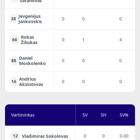
Šaranovas
Jevgenijus
38
0
0
0
0
Jankovskis
Rokas
66
0
1
4
3
Žiliukas
Daniel
88
0
0
0
0
Moskolenko
Andrius
16
0
0
0
0
Aksiutovas
Vartininkas
SV
SH
SV%
12
0
0
0.00
Vladimiras Sokolovas