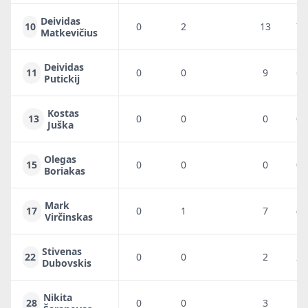
Deividas
10
0
2
13
7
Matkevičius
Deividas
11
0
0
9
6
Putickij
Kostas
13
0
0
0
0
Juška
Olegas
15
0
0
0
0
Boriakas
Mark
17
0
1
7
4
Virčinskas
Stivenas
22
0
0
2
2
Dubovskis
Nikita
28
0
0
3
1