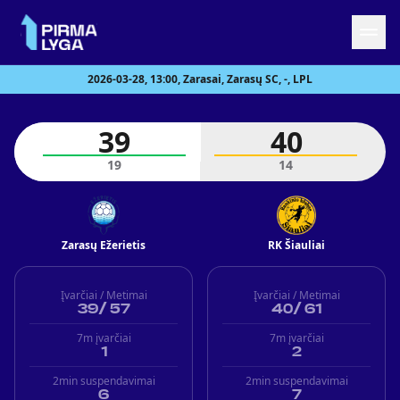
2026-03-28, 13:00, Zarasai, Zarasų SC, -, LPL
Grįžti į LRF puslapį
39
40
Naujienos
19
14
Tvarkaraštis
Rezultatai
Statistika
Turnyrinė lentelė
Zarasų Ežerietis
RK Šiauliai
Komandos
Įvarčiai / Metimai
Įvarčiai / Metimai
39
/
57
40
/
61
7m įvarčiai
7m įvarčiai
1
2
2min suspendavimai
2min suspendavimai
6
7