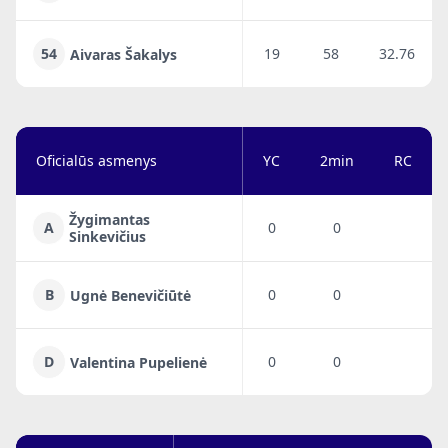
54
19
58
32.76
Aivaras Šakalys
Oficialūs asmenys
YC
2min
RC
Žygimantas
A
0
0
Sinkevičius
B
0
0
Ugnė Benevičiūtė
D
0
0
Valentina Pupelienė