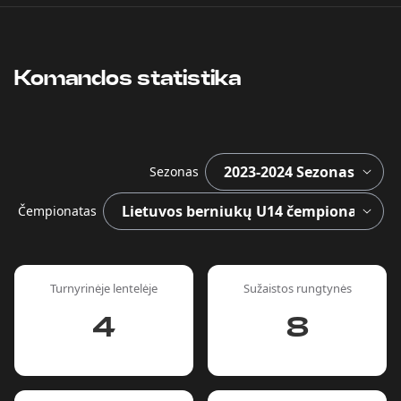
Komandos statistika
Sezonas
Čempionatas
Turnyrinėje lentelėje
Sužaistos rungtynės
4
8