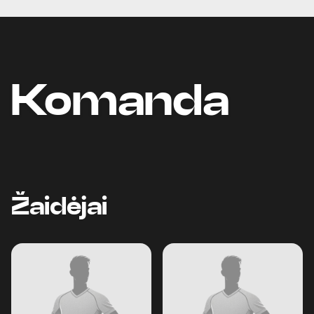
Komanda
Žaidėjai