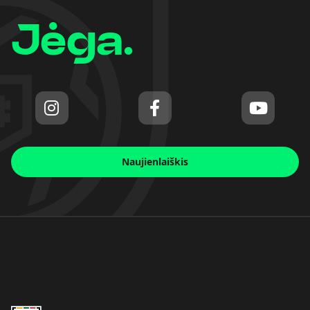
Jėga.
Naujienlaiškis