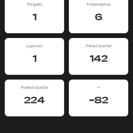
Pergalės
Pralaimėjimai
1
6
Lygiosios
Pelnyti Įvarčiai
1
142
Praleisti Įvarčiai
+-
224
-82