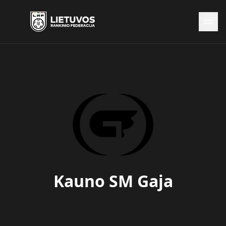
Naujienos
Federacija
Rinktinės
Čempionatai
Kontaktai
Antidopingas
Kauno SM Gaja