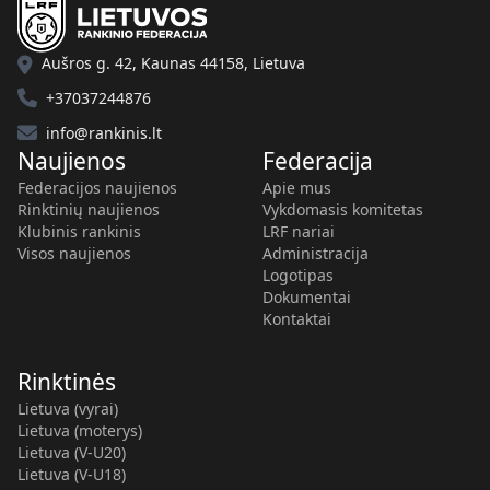
Aušros g. 42, Kaunas 44158, Lietuva
+37037244876
info@rankinis.lt
Naujienos
Federacija
Federacijos naujienos
Apie mus
Rinktinių naujienos
Vykdomasis komitetas
Klubinis rankinis
LRF nariai
Visos naujienos
Administracija
Logotipas
Dokumentai
Kontaktai
Rinktinės
Lietuva (vyrai)
Lietuva (moterys)
Lietuva (V-U20)
Lietuva (V-U18)