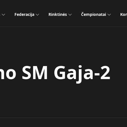
s
Federacija
Rinktinės
Čempionatai
Kon
o SM Gaja-2