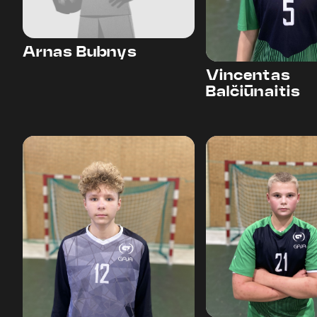
Arnas Bubnys
Vincentas
Balčiūnaitis
12
21