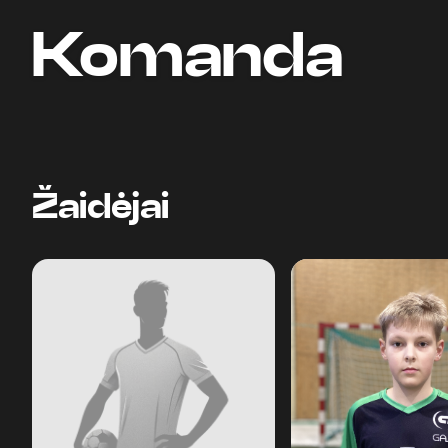
Komanda
Žaidėjai
5