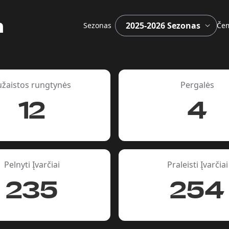
a
Sezonas
Čem
užaistos rungtynės
Pergalės
12
4
Pelnyti Įvarčiai
Praleisti Įvarčiai
235
254