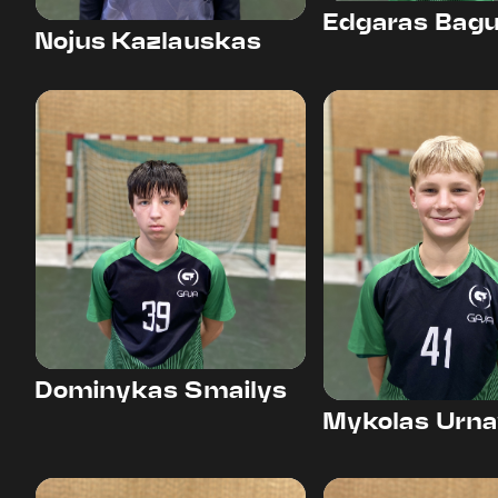
Edgaras Bag
Nojus Kazlauskas
39
41
Dominykas Smailys
Mykolas Urna