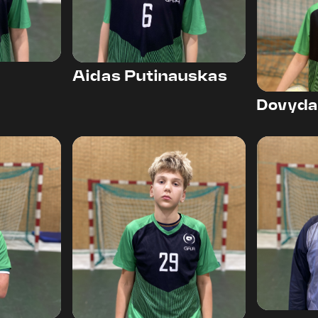
Aidas Putinauskas
Dovyda
29
34