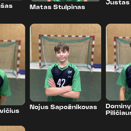
Justas
ušas
Matas Stulpinas
42
44
Dominy
Nojus Sapožnikovas
vičius
Piličia