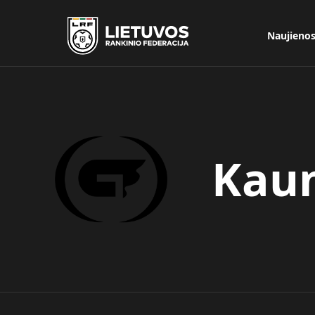
Naujieno
Kaun