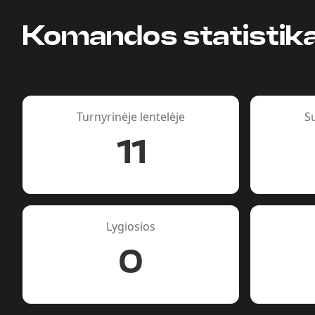
Komandos statistik
Turnyrinėje lentelėje
S
11
Lygiosios
0