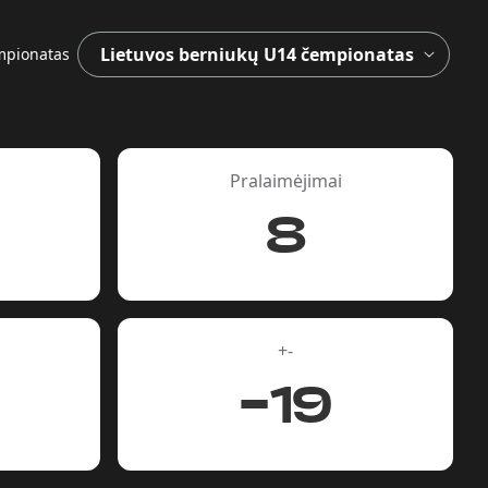
pionatas
Pralaimėjimai
8
+-
-19