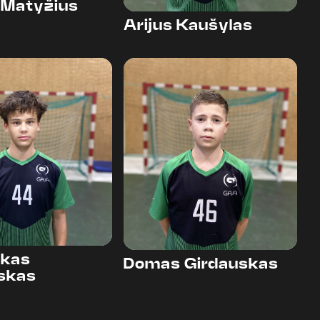
 Matyžius
Arijus Kaušylas
46
kas
Domas Girdauskas
uskas