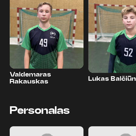
49
52
Valdemaras
Lukas Balčiū
Rakauskas
Personalas