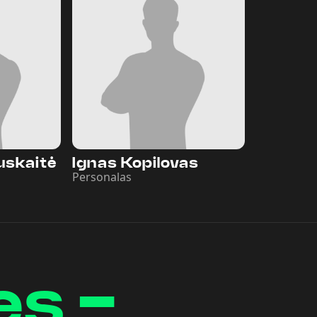
auskaitė
Ignas Kopilovas
Personalas
es -