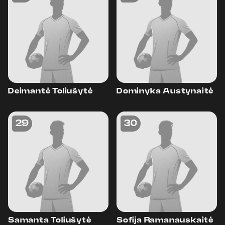
Deimantė Toliušytė
Dominyka Austynaitė
29
30
Samanta Toliušytė
Sofija Ramanauskaitė