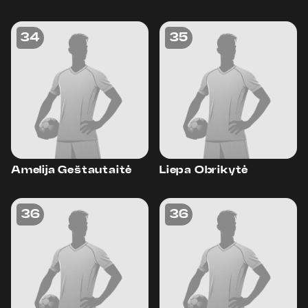
34
35
Amelija Geštautaitė
Liepa Obrikytė
36
36