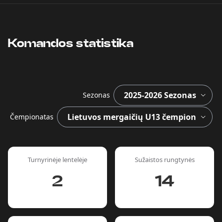
Komandos statistika
Sezonas
Čempionatas
Turnyrinėje lentelėje
Sužaistos rungtynės
2
14