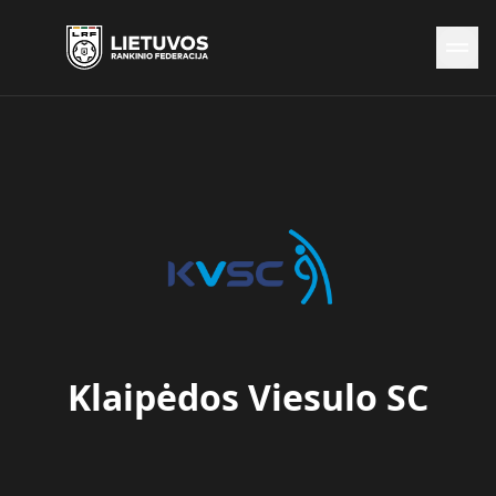
Naujienos
Federacija
Rinktinės
Čempionatai
Kontaktai
Antidopingas
Klaipėdos Viesulo SC