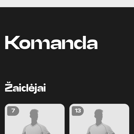
Komanda
Žaidėjai
7
13