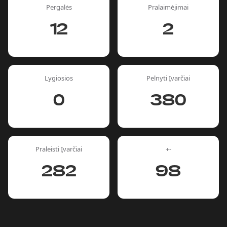
Pergalės
Pralaimėjimai
12
2
Lygiosios
Pelnyti Įvarčiai
0
380
Praleisti Įvarčiai
+-
282
98