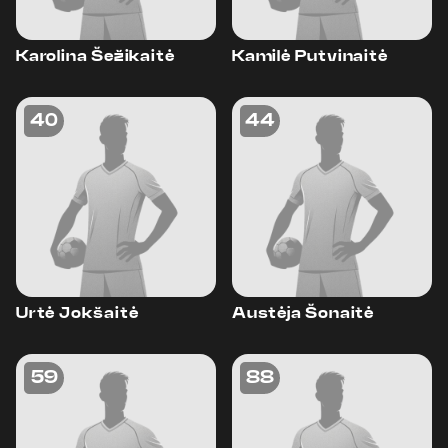
Karolina Šežikaitė
Kamilė Putvinaitė
40
44
Urtė Jokšaitė
Austėja Šonaitė
59
88