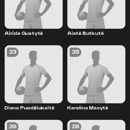
Airida Gustytė
Aistė Butkutė
23
25
Diana Puodžiukaitė
Karolina Macytė
26
28