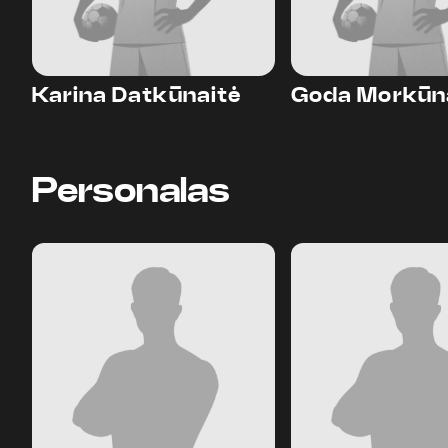
Karina Datkūnaitė
Goda Morkūn
Personalas