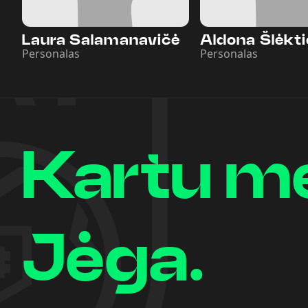
Laura Salamanavičė
Aldona Šlėkt
Personalas
Personalas
Kartu m
Jėga.