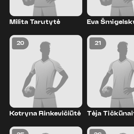
Milita Tarutytė
Eva Šmigelsk
20
21
Kotryna Rinkevičiūtė
Tėja Tičkūnai