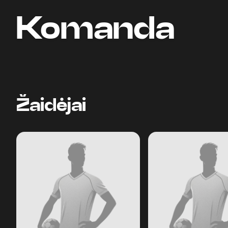
Komanda
Žaidėjai