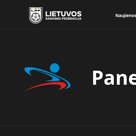
Naujieno
Pane