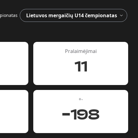
pionatas
Pralaimėjimai
11
+-
-198