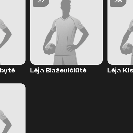
27
28
ebytė
Lėja Blaževičiūtė
Lėja Kis