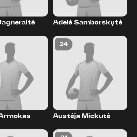
Jagneraitė
Adelė Samborskytė
24
a Armokas
Austėja Mickutė