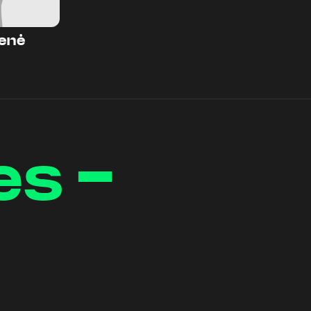
ienė
es -