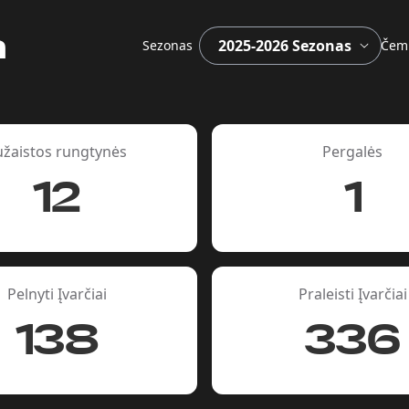
a
Sezonas
Čem
užaistos rungtynės
Pergalės
12
1
Pelnyti Įvarčiai
Praleisti Įvarčiai
138
336