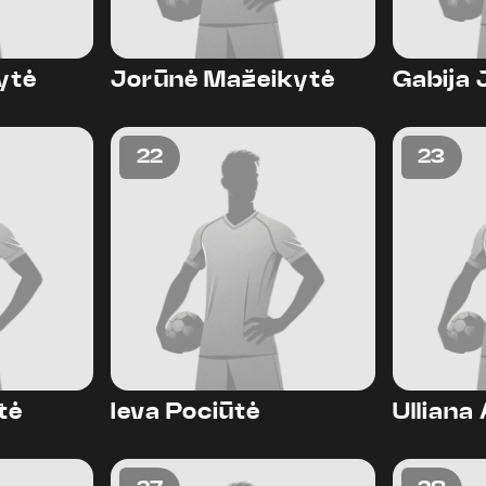
ytė
Jorūnė Mažeikytė
Gabija 
22
23
tė
Ieva Pociūtė
Ullian