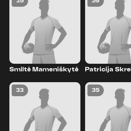
25
26
Smiltė Mameniškytė
Patricija Skr
33
35