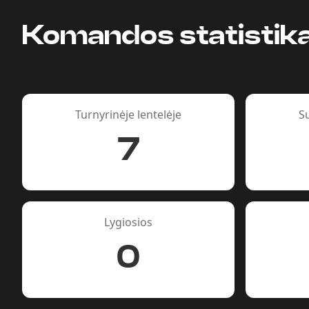
Komandos statistik
Turnyrinėje lentelėje
S
7
Lygiosios
0