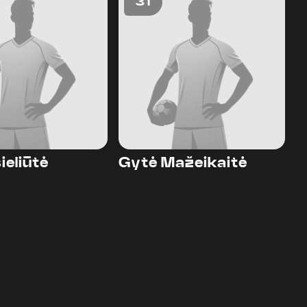
31
ieliūtė
Gytė Mažeikaitė