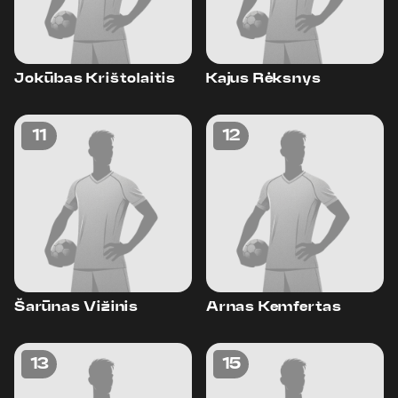
Jokūbas Krištolaitis
Kajus Rėksnys
11
12
Šarūnas Vižinis
Arnas Kemfertas
13
15