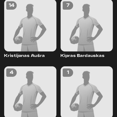
14
7
Kristijonas Aušra
Kipras Bardauskas
4
1