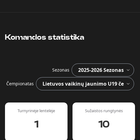
Komandos statistika
Sezonas
Čempionatas
Turnyrinėje lentelėje
Sužaistos rungtynės
1
10