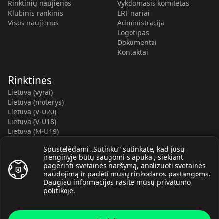
Rinktinių naujienos
Vykdomasis komitetas
Klubinis rankinis
LRF nariai
Visos naujienos
Administracija
Logotipas
Dokumentai
Kontaktai
Rinktinės
Lietuva (vyrai)
Lietuva (moterys)
Lietuva (V-U20)
Lietuva (V-U18)
Lietuva (M-U19)
Kauno r. SC-2 (LTU)
Spustelėdami „Sutinku“ sutinkate, kad jūsų
Lietuva (M-U16)
įrenginyje būtų saugomi slapukai, siekiant
pagerinti svetainės naršymą, analizuoti svetainės
naudojimą ir padėti mūsų rinkodaros pastangoms.
Daugiau informacijos rasite mūsų
privatumo
politikoje
.
© Lietuvos rankinio federacija, 2026.