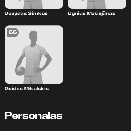
Dovydas Šimkus
Ugnius Motiejūnas
66
Gvidas Mikulskis
Personalas