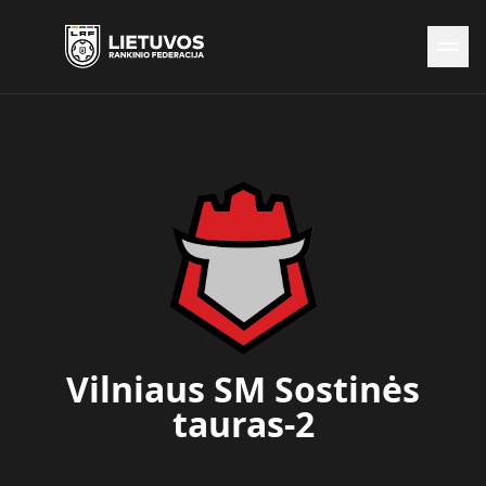
Naujienos
Federacija
Rinktinės
Čempionatai
Kontaktai
Antidopingas
Vilniaus SM Sostinės
tauras-2