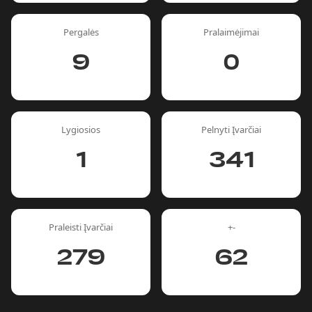
Pergalės
Pralaimėjimai
9
0
Lygiosios
Pelnyti Įvarčiai
1
341
Praleisti Įvarčiai
+-
279
62