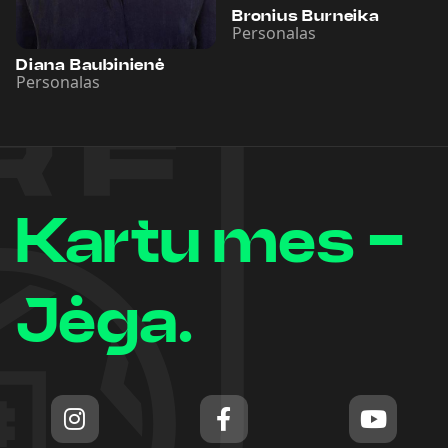
Bronius Burneika
Personalas
Diana Baubinienė
Personalas
Kartu mes -
Jėga.