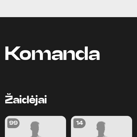
Komanda
Žaidėjai
99
14