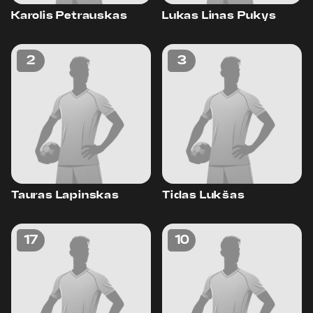
Karolis Petrauskas
Lukas Linas Pukys
2
3
Tauras Lapinskas
Tidas Lukšas
17
10