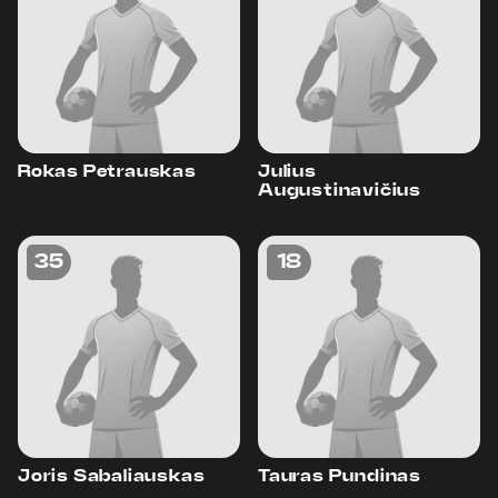
Rokas Petrauskas
Julius
Augustinavičius
35
18
Joris Sabaliauskas
Tauras Pundinas