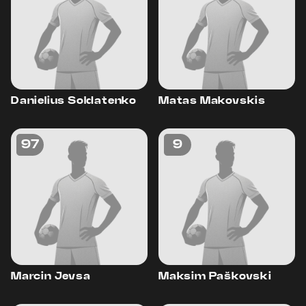
Danielius Soldatenko
Matas Makovskis
97
9
Marcin Jevsa
Maksim Paškovski