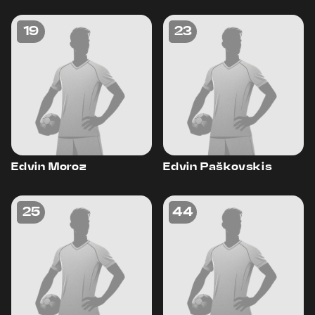
19
23
Edvin Moroz
Edvin Paškovskis
25
44