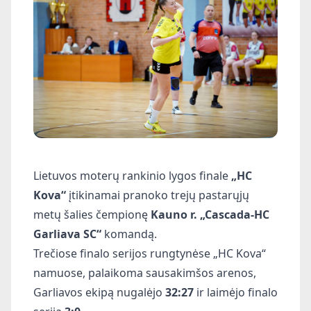
Lietuvos moterų rankinio lygos finale
„HC
Kova“
įtikinamai pranoko trejų pastarųjų
metų šalies čempionę
Kauno r. „Cascada-HC
Garliava SC“
komandą.
Trečiose finalo serijos rungtynėse „HC Kova“
namuose, palaikoma sausakimšos arenos,
Garliavos ekipą nugalėjo
32:27
ir laimėjo finalo