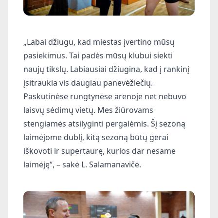
„Labai džiugu, kad miestas įvertino mūsų
pasiekimus. Tai padės mūsų klubui siekti
naujų tikslų. Labiausiai džiugina, kad į rankinį
įsitraukia vis daugiau panevėžiečių.
Paskutinėse rungtynėse arenoje net nebuvo
laisvų sėdimų vietų. Mes žiūrovams
stengiamės atsilyginti pergalėmis. Šį sezoną
laimėjome dublį, kitą sezoną būtų gerai
iškovoti ir supertaurę, kurios dar nesame
laimėję“, – sakė L. Salamanavičė.