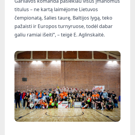
Garliavos komanda pasiekiau visus įmanomus
titulus – ne kartą laimėjome Lietuvos
čempionatą, šalies taurę, Baltijos lygą, teko
pažaisti ir Europos turnyruose, todėl dabar
galiu ramiai išeiti“, – teigė E. Aglinskaitė.