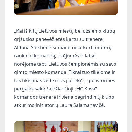
„Kai iš kitų Lietuvos miestų bei užsienio klubų
grįžusios panevėžietės kartu su trenere
Aldona Šlėktiene sumanėme atkurti moterų
rankinio komandą, tikėjomės ir labai
norėjome tapti Lietuvos čempionėmis su savo
gimto miesto komanda. Tikrai tuo tikėjome ir
tas tikėjimas vedė mus į priekį“, – po istorinės
pergalės sakė žaidžiančioji „HC Kova“
komandos trenerė ir viena pagrindinių klubo
atkūrimo iniciatorių Laura Salamanavičė.