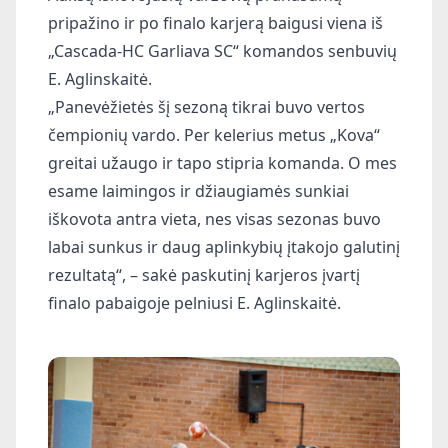
pripažino ir po finalo karjerą baigusi viena iš
„Cascada-HC Garliava SC“ komandos senbuvių
E. Aglinskaitė.
„Panevėžietės šį sezoną tikrai buvo vertos
čempionių vardo. Per kelerius metus „Kova“
greitai užaugo ir tapo stipria komanda. O mes
esame laimingos ir džiaugiamės sunkiai
iškovota antra vieta, nes visas sezonas buvo
labai sunkus ir daug aplinkybių įtakojo galutinį
rezultatą“, – sakė paskutinį karjeros įvartį
finalo pabaigoje pelniusi E. Aglinskaitė.