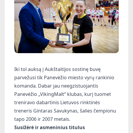
Iki tol auksą į Aukštaitijos sostinę buvę
parvežusi tik Panevėžio miesto vyrų rankinio
komanda. Dabar jau neegzistuojantis
Panevėžio „VikingMalt“ klubas, kurį tuomet
treniravo dabartinis Lietuvos rinktinės
treneris Gintaras Savukynas, šalies čempionu
tapo 2006 ir 2007 metais.
Susižėrė ir asmeninius titulus