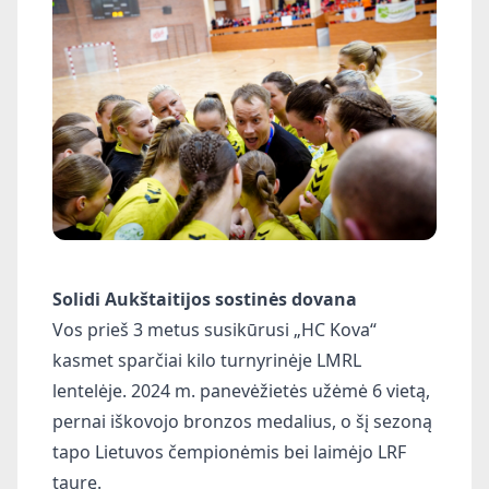
Solidi Aukštaitijos sostinės dovana
Vos prieš 3 metus susikūrusi „HC Kova“
kasmet sparčiai kilo turnyrinėje LMRL
lentelėje. 2024 m. panevėžietės užėmė 6 vietą,
pernai iškovojo bronzos medalius, o šį sezoną
tapo Lietuvos čempionėmis bei laimėjo LRF
taurę.