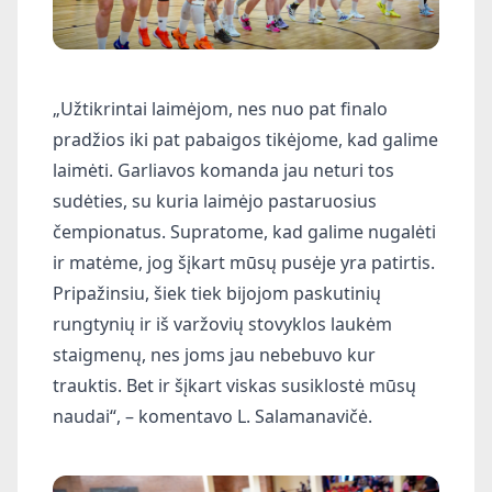
„Užtikrintai laimėjom, nes nuo pat finalo
pradžios iki pat pabaigos tikėjome, kad galime
laimėti. Garliavos komanda jau neturi tos
sudėties, su kuria laimėjo pastaruosius
čempionatus. Supratome, kad galime nugalėti
ir matėme, jog šįkart mūsų pusėje yra patirtis.
Pripažinsiu, šiek tiek bijojom paskutinių
rungtynių ir iš varžovių stovyklos laukėm
staigmenų, nes joms jau nebebuvo kur
trauktis. Bet ir šįkart viskas susiklostė mūsų
naudai“, – komentavo L. Salamanavičė.