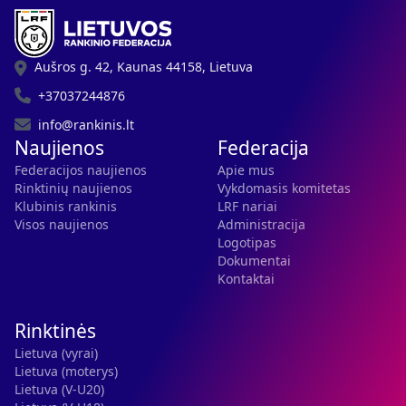
Aušros g. 42, Kaunas 44158, Lietuva
+37037244876
info@rankinis.lt
Naujienos
Federacija
Federacijos naujienos
Apie mus
Rinktinių naujienos
Vykdomasis komitetas
Klubinis rankinis
LRF nariai
Visos naujienos
Administracija
Logotipas
Dokumentai
Kontaktai
Rinktinės
Lietuva (vyrai)
Lietuva (moterys)
Lietuva (V-U20)