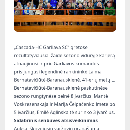
„Cascada-HC Garliava SC“ gretose
rezultatyviausiai žaidė sezono viduryje karjerą
atnaujinusi ir prie Garliavos komandos
prisijungusi legendinė rankininkė Laima
Bernatavičiūtė-Baranauskienė. 41-erių metų L.
Bernatavičiūtė-Baranauskienė paskutinėse
sezono rungtynėse pelnė 8 įvarčius, Mantė
Voskresenskaja ir Marija Čelpačenko įmetė po
5 įvarčius, Emilė Aglinskaitė surinko 3 įvarčius.
Sidabrinis senbuvės atsisveikinimas
Auksą iškovojusių varžovių pranašumą