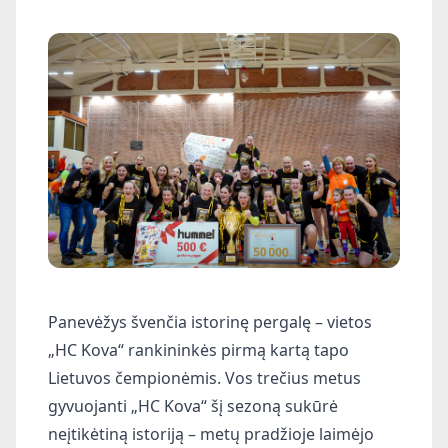
Panevėžys švenčia istorinę pergalę – vietos
„HC Kova“ rankininkės pirmą kartą tapo
Lietuvos čempionėmis. Vos trečius metus
gyvuojanti „HC Kova“ šį sezoną sukūrė
neįtikėtiną istoriją – metų pradžioje laimėjo