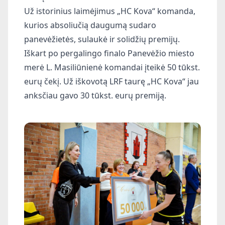
Už istorinius laimėjimus „HC Kova“ komanda,
kurios absoliučią daugumą sudaro
panevėžietės, sulaukė ir solidžių premijų.
Iškart po pergalingo finalo Panevėžio miesto
merė L. Masiliūnienė komandai įteikė 50 tūkst.
eurų čekį. Už iškovotą LRF taurę „HC Kova“ jau
anksčiau gavo 30 tūkst. eurų premiją.