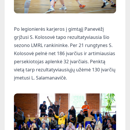
Po legionierės karjeros į gimtąjį Panevėžį
grįžusi S. Kolosovė tapo rezultatyviausia šio
sezono LMRL rankininke. Per 21 rungtynes S.
Kolosovė pelnė net 186 įvarčius ir artimiausias
persekiotojas aplenkė 32 įvarčiais. Penktą
vietą tarp rezultatyviausiųjų užėmė 130 įvarčių
įmetusi L. Salamanavičė.