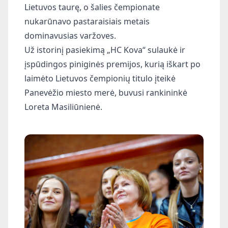
Lietuvos taurę, o šalies čempionate
nukarūnavo pastaraisiais metais
dominavusias varžoves.
Už istorinį pasiekimą „HC Kova“ sulaukė ir
įspūdingos piniginės premijos, kurią iškart po
laimėto Lietuvos čempionių titulo įteikė
Panevėžio miesto merė, buvusi rankininkė
Loreta Masiliūnienė.