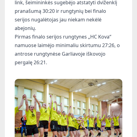
link, šeimininkės sugebėjo atstatyti dviženklį
pranašumą 30:20 ir rungtynių bei finalo
serijos nugalėtojas jau niekam nekėlė
abejonių.
Pirmas finalo serijos rungtynes „HC Kova“
namuose laimėjo minimaliu skirtumu 27:26, o
antrose rungtynėse Garliavoje iškovojo
pergalę 26:21.