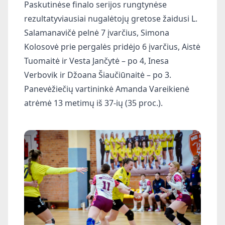
Paskutinėse finalo serijos rungtynėse
rezultatyviausiai nugalėtojų gretose žaidusi L.
Salamanavičė pelnė 7 įvarčius, Simona
Kolosovė prie pergalės pridėjo 6 įvarčius, Aistė
Tuomaitė ir Vesta Jančytė – po 4, Inesa
Verbovik ir Džoana Šiaučiūnaitė – po 3.
Panevėžiečių vartininkė Amanda Vareikienė
atrėmė 13 metimų iš 37-ių (35 proc.).