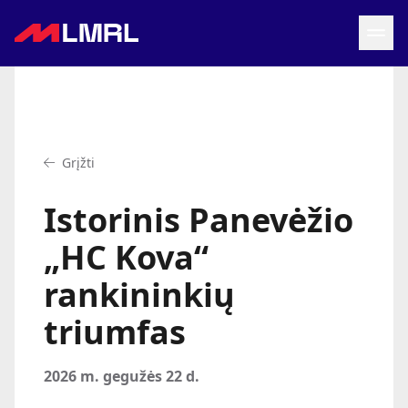
Grįžti į LRF puslapį
Naujienos
Grįžti
Tvarkaraštis
Rezultatai
Istorinis Panevėžio
Statistika
Turnyrinė lentelė
„HC Kova“
Komandos
rankininkių
triumfas
2026 m. gegužės 22 d.