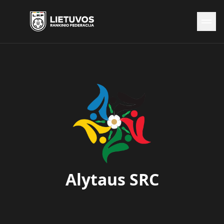
Naujienos
Federacija
Rinktinės
Čempionatai
Kontaktai
Antidopingas
Alytaus SRC