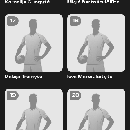
Kornelija Guogytė
Miglė Bartoševičiūtė
17
18
Gabija Treinytė
Ieva Marčiulaitytė
19
20