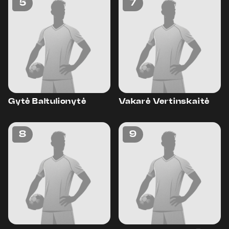
5
7
Gytė Baltulionytė
Vakarė Vertinskaitė
8
9