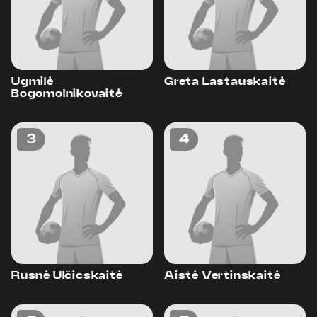
Ugmilė
Greta Lastauskaitė
Bogomolnikovaitė
3
4
Rusnė Ulčicskaitė
Aistė Vertinskaitė