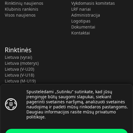
Rinktinių naujienos
Vykdomasis komitetas
Klubinis rankinis
LRF nariai
Visos naujienos
Administracija
Logotipas
Dokumentai
Kontaktai
Rinktinės
Lietuva (vyrai)
Lietuva (moterys)
Lietuva (V-U20)
Lietuva (V-U18)
Lietuva (M-U19)
Kauno r. SC-2 (LTU)
Spustelėdami „Sutinku“ sutinkate, kad jūsų
Lietuva (M-U16)
įrenginyje būtų saugomi slapukai, siekiant
pagerinti svetainės naršymą, analizuoti svetainės
naudojimą ir padėti mūsų rinkodaros pastangoms.
Daugiau informacijos rasite mūsų
privatumo
politikoje
.
© Lietuvos rankinio federacija, 2026.