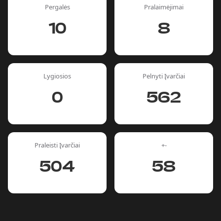
Pergalės
Pralaimėjimai
10
8
Lygiosios
Pelnyti Įvarčiai
0
562
Praleisti Įvarčiai
+-
504
58