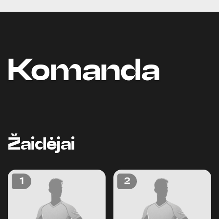
Komanda
Žaidėjai
1
2