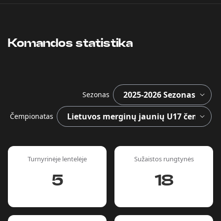
Komandos statistika
Sezonas
Čempionatas
Turnyrinėje lentelėje
Sužaistos rungtynės
5
18