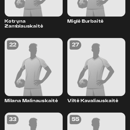
Kotryna
Miglė Burbaitė
Zamblauskaitė
22
27
Milana Malinauskaitė
Viltė Kavaliauskaitė
33
55