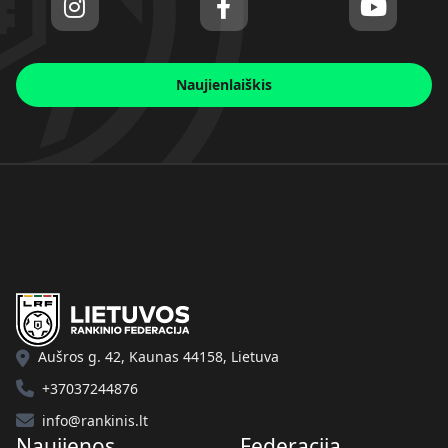
Naujienlaiškis
Aušros g. 42, Kaunas 44158, Lietuva
+37037244876
info@rankinis.lt
Naujienos
Federacija