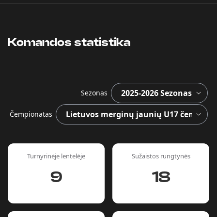
Komandos statistika
Sezonas
Čempionatas
Turnyrinėje lentelėje
Sužaistos rungtynės
9
18