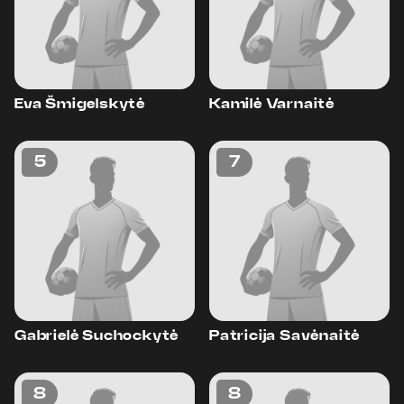
Eva Šmigelskytė
Kamilė Varnaitė
5
7
Gabrielė Suchockytė
Patricija Savėnaitė
8
8