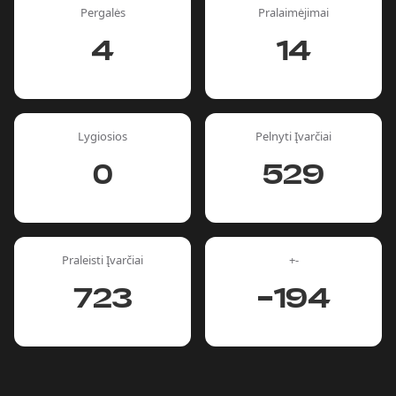
Pergalės
Pralaimėjimai
4
14
Lygiosios
Pelnyti Įvarčiai
0
529
Praleisti Įvarčiai
+-
723
-194