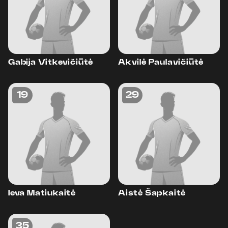
Gabija Vitkevičiūtė
Akvilė Paulavičiūtė
19
29
Ieva Matiukaitė
Aistė Šapkaitė
35