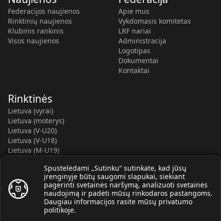
Federacijos naujienos
Apie mus
Rinktinių naujienos
Vykdomasis komitetas
Klubinis rankinis
LRF nariai
Visos naujienos
Administracija
Logotipas
Dokumentai
Kontaktai
Rinktinės
Lietuva (vyrai)
Lietuva (moterys)
Lietuva (V-U20)
Lietuva (V-U18)
Lietuva (M-U19)
Kauno r. SC-2 (LTU)
Spustelėdami „Sutinku“ sutinkate, kad jūsų
Lietuva (M-U16)
įrenginyje būtų saugomi slapukai, siekiant
pagerinti svetainės naršymą, analizuoti svetainės
naudojimą ir padėti mūsų rinkodaros pastangoms.
Daugiau informacijos rasite mūsų
privatumo
politikoje
.