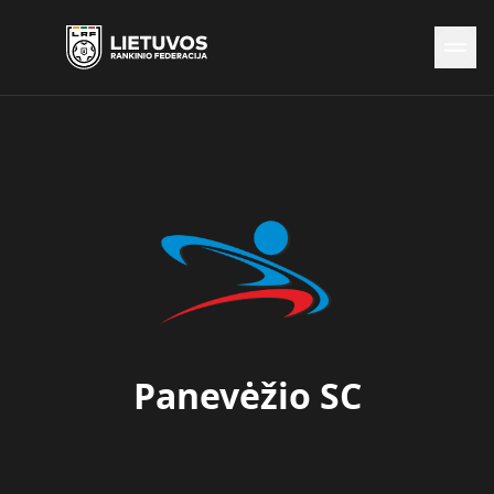
Naujienos
Federacija
Rinktinės
Čempionatai
Kontaktai
Antidopingas
Panevėžio SC