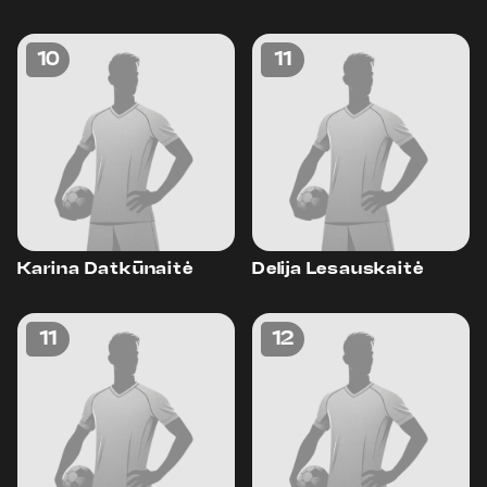
10
11
Karina Datkūnaitė
Delija Lesauskaitė
11
12