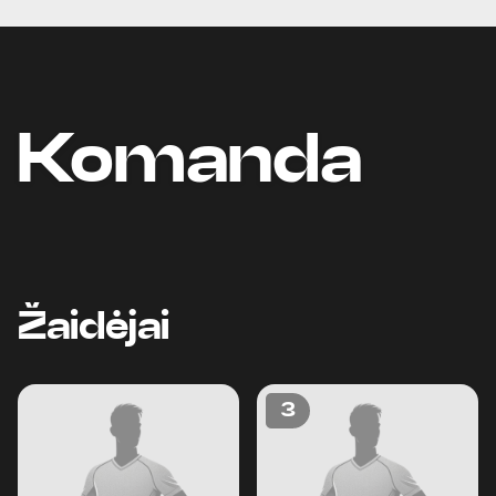
Komanda
Žaidėjai
3