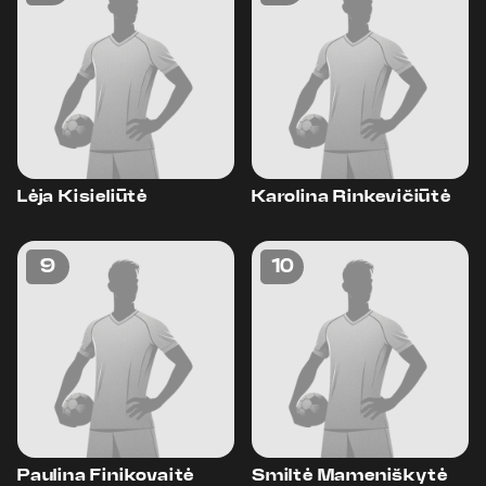
Lėja Kisieliūtė
Karolina Rinkevičiūtė
9
10
Paulina Finikovaitė
Smiltė Mameniškytė