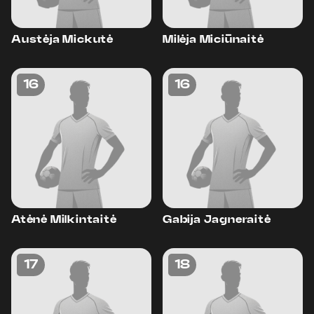
Austėja Mickutė
Milėja Miciūnaitė
16
16
Atėnė Milkintaitė
Gabija Jagneraitė
17
18