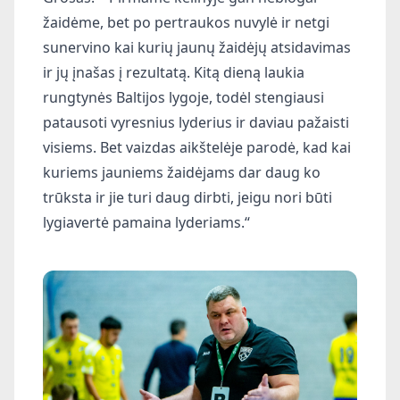
žaidėme, bet po pertraukos nuvylė ir netgi
sunervino kai kurių jaunų žaidėjų atsidavimas
ir jų įnašas į rezultatą. Kitą dieną laukia
rungtynės Baltijos lygoje, todėl stengiausi
patausoti vyresnius lyderius ir daviau pažaisti
visiems. Bet vaizdas aikštelėje parodė, kad kai
kuriems jauniems žaidėjams dar daug ko
trūksta ir jie turi daug dirbti, jeigu nori būti
lygiavertė pamaina lyderiams.“