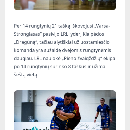
Per 14 rungtynių 21 tašką iškovojusi „Varsa-
Stronglasas“ pasivijo LRL lyderį Klaipėdos
„Dragūną“, tačiau alytiškiai už uostamiesčio
komandą yra sužaidę dvejomis rungtynėmis
daugiau. LRL naujokė „Pieno žvaigždžių“ ekipa
po 14 rungtynių surinko 8 taškus ir užima
šeštą vietą.