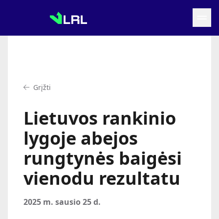
Grįžti į LRF puslapį
Naujienos
Grįžti
Tvarkaraštis
Rezultatai
Lietuvos rankinio
Statistika
Turnyrinė lentelė
lygoje abejos
Komandos
rungtynės baigėsi
vienodu rezultatu
2025 m. sausio 25 d.