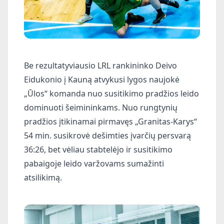
Be rezultatyviausio LRL rankininko Deivo
Eidukonio į Kauną atvykusi lygos naujokė
„Ūlos“ komanda nuo susitikimo pradžios leido
dominuoti šeimininkams. Nuo rungtynių
pradžios įtikinamai pirmavęs „Granitas-Karys“
54 min. susikrovė dešimties įvarčių persvarą
36:26, bet vėliau stabtelėjo ir susitikimo
pabaigoje leido varžovams sumažinti
atsilikimą.