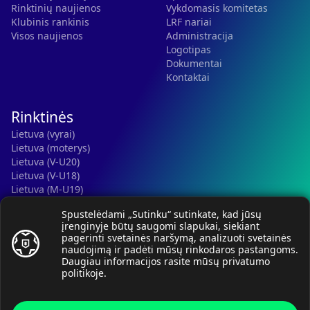
Rinktinių naujienos
Vykdomasis komitetas
Klubinis rankinis
LRF nariai
Visos naujienos
Administracija
Logotipas
Dokumentai
Kontaktai
Rinktinės
Lietuva (vyrai)
Lietuva (moterys)
Lietuva (V-U20)
Lietuva (V-U18)
Lietuva (M-U19)
Kauno r. SC-2 (LTU)
Spustelėdami „Sutinku“ sutinkate, kad jūsų
Lietuva (M-U16)
įrenginyje būtų saugomi slapukai, siekiant
pagerinti svetainės naršymą, analizuoti svetainės
naudojimą ir padėti mūsų rinkodaros pastangoms.
Daugiau informacijos rasite mūsų
privatumo
politikoje
.
© Lietuvos rankinio federacija, 2026.