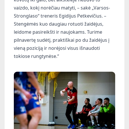
vaizdo, kokį norėčiau matyti, – sakė „Varsos-
Stronglaso“ treneris Egidijus Petkevičius. –
Stengėmės kuo daugiau rotuoti žaidėjus,
leidome pasireikšti ir naujokams. Turime
pilnavertę sudėtį, praktiškai po du žaidėjus į
vieną poziciją ir norėjosi visus išnaudoti
tokiose rungtynėse.“