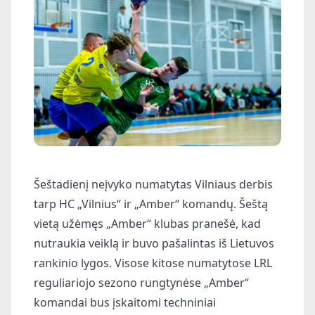
Šeštadienį neįvyko numatytas Vilniaus derbis
tarp HC „Vilnius“ ir „Amber“ komandų. Šeštą
vietą užėmęs „Amber“ klubas pranešė, kad
nutraukia veiklą ir buvo pašalintas iš Lietuvos
rankinio lygos. Visose kitose numatytose LRL
reguliariojo sezono rungtynėse „Amber“
komandai bus įskaitomi techniniai