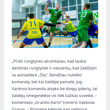
„Prieš rungtynes akcentavau, kad laukia
darbinės rungtynės ir nesvarbu, kad žaidžiam
su autsaidere „Ūla“. Bandžiau nuteikti
komandą, bet kai žaidėjai pamatė, jog
Varėnos komanda atvyko be dviejų lyderių, tai
žaidėjų smegenėlėse vis tiek kažkas suveikė, –
komentavo „Granito-Kario“ treneris Vaidotas
Grosas. – Pirmame kėlinyje gan neblogai