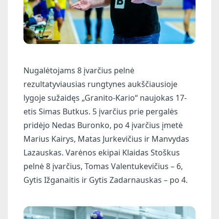
Nugalėtojams 8 įvarčius pelnė
rezultatyviausias rungtynes aukščiausioje
lygoje sužaidęs „Granito-Kario“ naujokas 17-
etis Simas Butkus. 5 įvarčius prie pergalės
pridėjo Nedas Buronko, po 4 įvarčius įmetė
Marius Kairys, Matas Jurkevičius ir Manvydas
Lazauskas. Varėnos ekipai Klaidas Stoškus
pelnė 8 įvarčius, Tomas Valentukevičius – 6,
Gytis Ižganaitis ir Gytis Zadarnauskas – po 4.