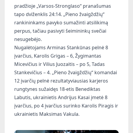
pradžioje „Varsos-Stronglaso“ pranašumas
tapo dviženklis 24:14. „Pieno žvaigždžių“
rankininkams pavyko sumažinti atsilikimą
perpus, tačiau pasivyti šeimininkų svečiai
nesugebėjo.
Nugalėtojams Arminas Stankūnas pelnė 8
įvarčius, Karolis Grigas – 6, Žygimantas
Micevičius ir Vilius Juozaitis – po 5, Tadas
Stankevičius – 4. „Pieno žvaigždžių“ komandai
12 įvarčių pelnė rezultatyviausias karjeros
rungtynes sužaidęs 18-etis Benediktas
Labutis, ukrainietis Andrijus Kasai įmetė 8
įvarčius, po 4 įvarčius surinko Karolis Piragis ir
ukrainietis Maksimas Vakula.