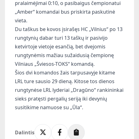
pralaimėjimai 0:10, o pasibaigus čempionatui
„Amber“ komandai bus priskirta paskutinė
vieta.
Du taškus be kovos įsirašęs HC „Vilnius“ po 13
rungtynių dabar turi 13 taškų ir pasivijo
ketvirtoje vietoje esančią, bet dvejomis
rungtynėmis mažiau sužaidusią čempionę
Vilniaus „Šviesos-TOKS“ komandą.
Šios dvi komandos žais tarpusavyje kitame
LRL ture sausio 29 dieną. Kitose tos dienos
rungtynėse LRL lyderiai „Dragūno“ rankininkai
sieks pratęsti pergalių seriją iki devynių
susitikime namuose su „Ūla“.
Dalintis