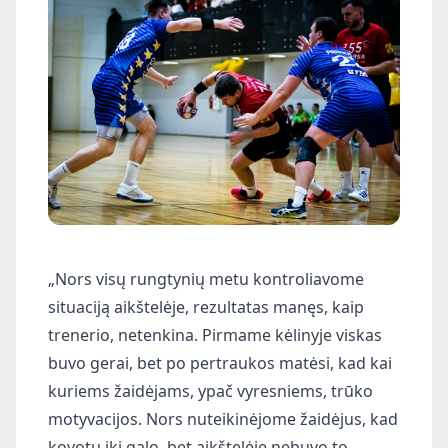
„Nors visų rungtynių metu kontroliavome
situaciją aikštelėje, rezultatas manęs, kaip
trenerio, netenkina. Pirmame kėlinyje viskas
buvo gerai, bet po pertraukos matėsi, kad kai
kuriems žaidėjams, ypač vyresniems, trūko
motyvacijos. Nors nuteikinėjome žaidėjus, kad
kovotų iki galo, bet aikštelėje nebuvo to