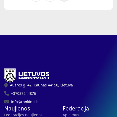
Aušros g. 42, Kaunas 44158, Lietuva
+37037244876
info@rankinis.lt
Naujienos
Federacija
Federacijos naujienos
Apie mus