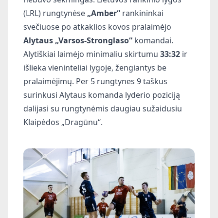
(LRL) rungtynėse
„Amber“
rankininkai
svečiuose po atkaklios kovos pralaimėjo
Alytaus „Varsos-Stronglaso“
komandai.
Alytiškiai laimėjo minimaliu skirtumu
33:32
ir
išlieka vieninteliai lygoje, žengiantys be
pralaimėjimų. Per 5 rungtynes 9 taškus
surinkusi Alytaus komanda lyderio poziciją
dalijasi su rungtynėmis daugiau sužaidusiu
Klaipėdos „Dragūnu“.