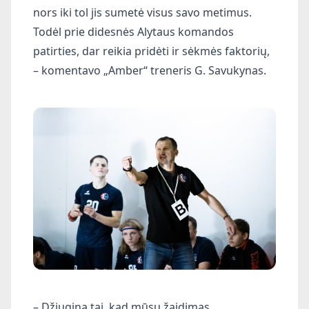
nors iki tol jis sumetė visus savo metimus.
Todėl prie didesnės Alytaus komandos
patirties, dar reikia pridėti ir sėkmės faktorių,
– komentavo „Amber“ treneris G. Savukynas.
– Džiugina tai, kad mūsų žaidimas