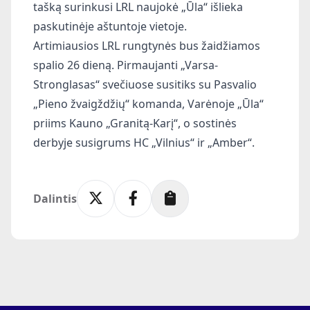
tašką surinkusi LRL naujokė „Ūla“ išlieka
paskutinėje aštuntoje vietoje.
Artimiausios LRL rungtynės bus žaidžiamos
spalio 26 dieną. Pirmaujanti „Varsa-
Stronglasas“ svečiuose susitiks su Pasvalio
„Pieno žvaigždžių“ komanda, Varėnoje „Ūla“
priims Kauno „Granitą-Karį“, o sostinės
derbyje susigrums HC „Vilnius“ ir „Amber“.
Dalintis