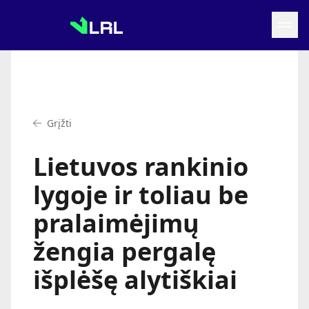
Grįžti į LRF puslapį
Naujienos
Grįžti
Tvarkaraštis
Rezultatai
Lietuvos rankinio
Statistika
Turnyrinė lentelė
lygoje ir toliau be
Komandos
pralaimėjimų
žengia pergalę
išplėšę alytiškiai