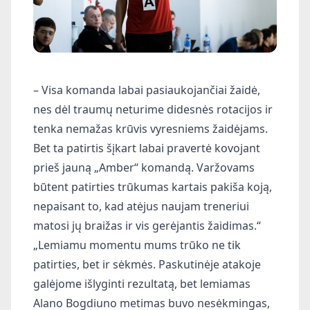
– Visa komanda labai pasiaukojančiai žaidė,
nes dėl traumų neturime didesnės rotacijos ir
tenka nemažas krūvis vyresniems žaidėjams.
Bet ta patirtis šįkart labai pravertė kovojant
prieš jauną „Amber“ komandą. Varžovams
būtent patirties trūkumas kartais pakiša koją,
nepaisant to, kad atėjus naujam treneriui
matosi jų braižas ir vis gerėjantis žaidimas.“
„Lemiamu momentu mums trūko ne tik
patirties, bet ir sėkmės. Paskutinėje atakoje
galėjome išlyginti rezultatą, bet lemiamas
Alano Bogdiuno metimas buvo nesėkmingas,