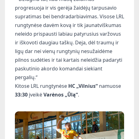
progresuoja ir vis gerėja žaidėjų tarpusavio
supratimas bei bendradarbiavimas. Visose LRL
rungtynėse davėm kovą ir tik jaunatviškumas
neleido prispausti labiau patyrusius varžovus
ir iškovoti daugiau taškų. Deja, dėl traumų ir
ligų dar nei vienų rungtynių nesužaidėme
pilnos sudėties ir tai kartais neleidžia padaryti
paskutinio akordo komandai siekiant
pergalių.“
Kitose LRL rungtynėse
HC „Vilnius“
namuose
33:30
įveikė
Varėnos „Ūlą“
.