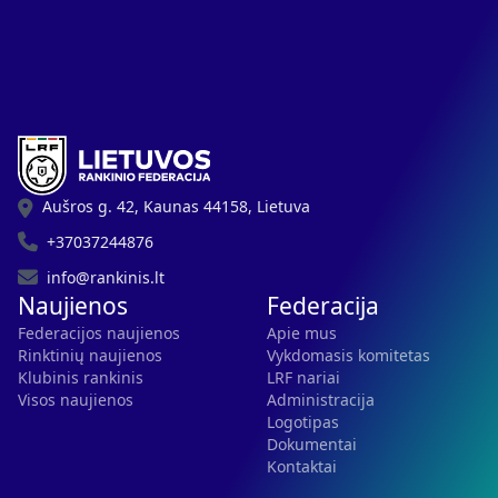
Aušros g. 42, Kaunas 44158, Lietuva
+37037244876
info@rankinis.lt
Naujienos
Federacija
Federacijos naujienos
Apie mus
Rinktinių naujienos
Vykdomasis komitetas
Klubinis rankinis
LRF nariai
Visos naujienos
Administracija
Logotipas
Dokumentai
Kontaktai