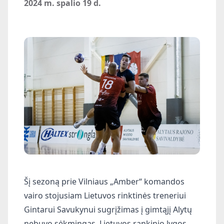
2024 m. spalio 19 d.
Šį sezoną prie Vilniaus „Amber“ komandos
vairo stojusiam Lietuvos rinktinės treneriui
Gintarui Savukynui sugrįžimas į gimtąjį Alytų
nebuvo sėkmingas. Lietuvos rankinio lygos