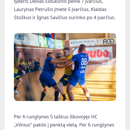
lyderis Deivas Eidukonis pelnė 7 įvarčius,
Laurynas Petrušis įmetė 5 įvarčius, Klaidas
Stoškus ir Ignas Savičius surinko po 4 įvarčius.
Per 6 rungtynes 5 taškus iškovojęs HC
„Vilnius“ pakilo į penktą vietą. Per 6 rungtynes