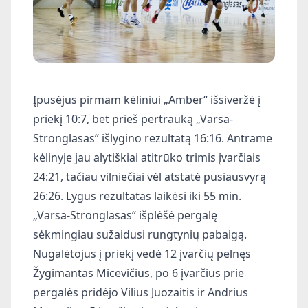
Įpusėjus pirmam kėliniui „Amber“ išsiveržė į
priekį 10:7, bet prieš pertrauką „Varsa-
Stronglasas“ išlygino rezultatą 16:16. Antrame
kėlinyje jau alytiškiai atitrūko trimis įvarčiais
24:21, tačiau vilniečiai vėl atstatė pusiausvyrą
26:26. Lygus rezultatas laikėsi iki 55 min.
„Varsa-Stronglasas“ išplėšė pergalę
sėkmingiau sužaidusi rungtynių pabaigą.
Nugalėtojus į priekį vedė 12 įvarčių pelnęs
Žygimantas Micevičius, po 6 įvarčius prie
pergalės pridėjo Vilius Juozaitis ir Andrius