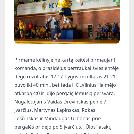
Pirmame kėlinyje ne kartą keitėsi pirmaujanti
komanda, o prasidėjus pertraukai švieslentėje
degė rezultatas 17:17. Lygus rezultatas 21:21
buvo iki 40 min., bet tada HC „Vilnius“ laimėjo
atkarpą 4:0 ir įgijo pergalę lėmusią persvarą.
Nugalėtojams Vaidas Drevinskas pelnė 7
įvarčius, Martynas Lapinskas, Rokas
Leščinskas ir Mindaugas Urbonas prie
pergalės pridėjo po 5 įvarčius. „Ūlos“ atakų