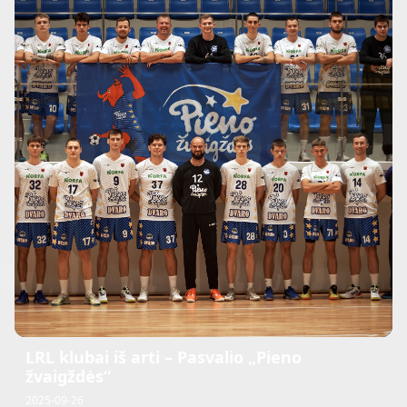
LRL klubai iš arti – Pasvalio „Pieno
žvaigždės“
2025-09-26