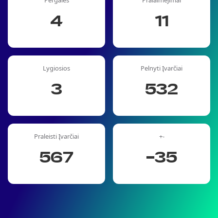
Pergalės
Pralaimėjimai
4
11
Lygiosios
Pelnyti Įvarčiai
3
532
Praleisti Įvarčiai
+-
567
-35