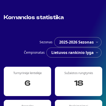
Komandos statistika
Sezonas
Čempionatas
Turnyrinėje lentelėje
Sužaistos rungtynės
6
18