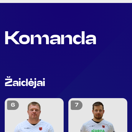
Komanda
Žaidėjai
6
7