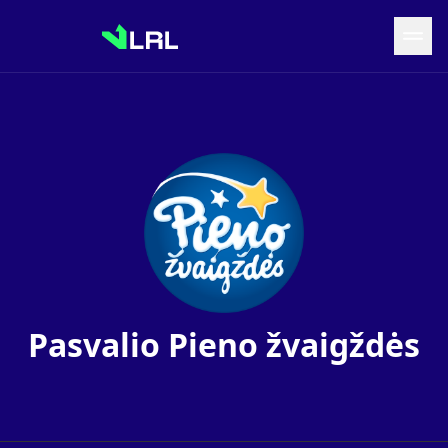
Grįžti į LRF puslapį
Naujienos
Tvarkaraštis
Rezultatai
Statistika
Turnyrinė lentelė
Komandos
Pasvalio Pieno žvaigždės