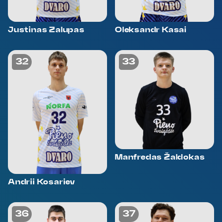
Justinas Zalupas
Oleksandr Kasai
32
33
Manfredas Žaldokas
Andrii Kosariev
36
37