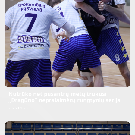
Nutrūko net pusantrų metų trukusi
„Dragūno“ nepralaimėtų rungtynių serija
2026-01-25