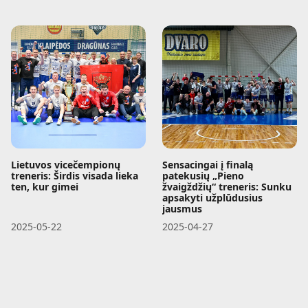
Lietuvos vicečempionų
Sensacingai į finalą
treneris: Širdis visada lieka
patekusių „Pieno
ten, kur gimei
žvaigždžių“ treneris: Sunku
apsakyti užplūdusius
jausmus
2025-05-22
2025-04-27