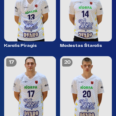
Karolis Piragis
Modestas Štarolis
17
20