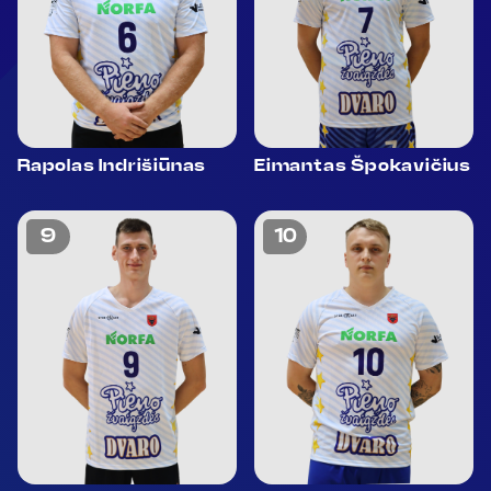
Rapolas Indrišiūnas
Eimantas Špokavičius
9
10