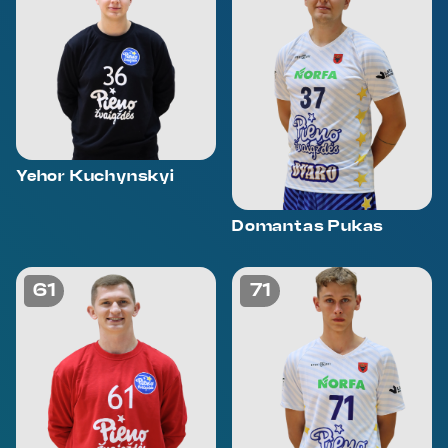
Yehor Kuchynskyi
Domantas Pukas
61
71