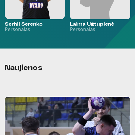
Serhii Serenko
Laima Užtupienė
Personalas
Personalas
Naujienos