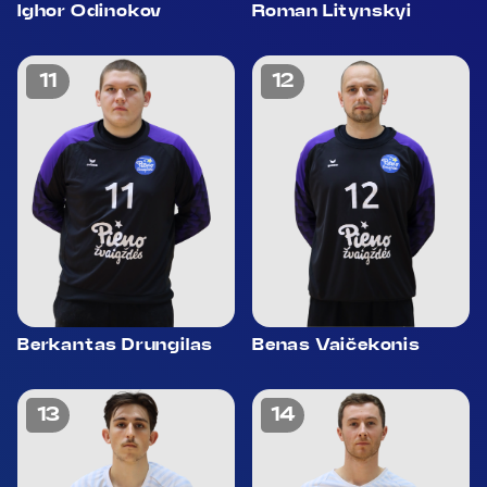
Ighor Odinokov
Roman Litynskyi
11
12
Berkantas Drungilas
Benas Vaičekonis
13
14