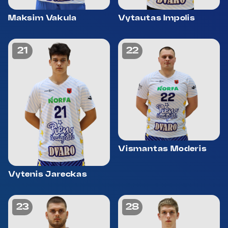
Maksim Vakula
Vytautas Impolis
21
22
Vismantas Moderis
Vytenis Jareckas
23
28