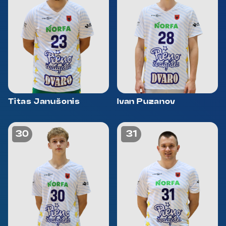
Titas Janušonis
Ivan Puzanov
30
31